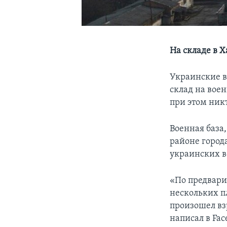
На складе в 
Украинские в
склад на воен
при этом никт
Военная база,
районе город
украинских в
«По предвари
нескольких п
произошел вз
написал в Fa