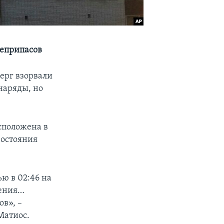
оеприпасов
ерг взорвали
наряды, но
асположена в
востояния
ю в 02:46 на
жения…
в», –
Матиос.