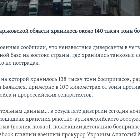
Харьковской области хранилось около 140 тысяч тонн б
оенные сообщили, что неизвестные диверсанты в четв
ной базе на востоке страны, где хранились танковые с
о не пострадал.
 на которой хранилось 138 тысяч тонн боеприпасов, р
а Балаклея, примерно в 100 километрах от зоны проти
ойск и пророссийских сепаратистов.
тельным данным… в результате диверсии сегодня ночь
лощадках хранения ракетно-артиллерийского воору
рыв (возник пожар), повлекший детонацию боеприпасо
cebook главный военный прокурор Украины Анатолий 