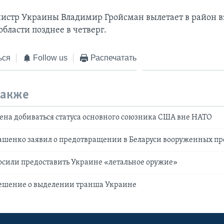
стр Украины Владимир Гройсман вылетает в район в
бласти позднее в четверг.
ься
Follow us
Распечатать
также
на добиваться статуса основного союзника США вне НАТО
ашенко заявил о предотвращении в Беларуси вооруженных п
осили предоставить Украине «летальное оружие»
ешение о выделении транша Украине