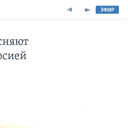
ЭФИР
сняют
рсией