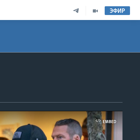
ЭФИР
EMBED