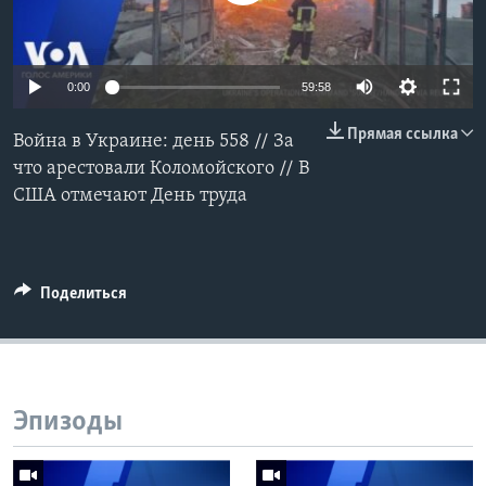
Learning English
0:00
59:58
СОЦИАЛЬНЫЕ СЕТИ
Прямая ссылка
Война в Украине: день 558 // За
что арестовали Коломойского // В
США отмечают День труда
Языки
Поделиться
Эпизоды