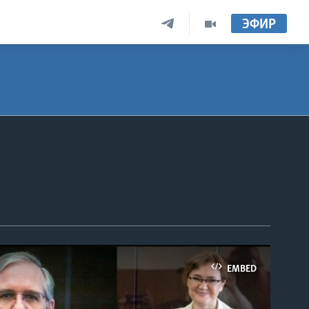
ЭФИР
EMBED