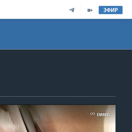
ЭФИР
EMBED