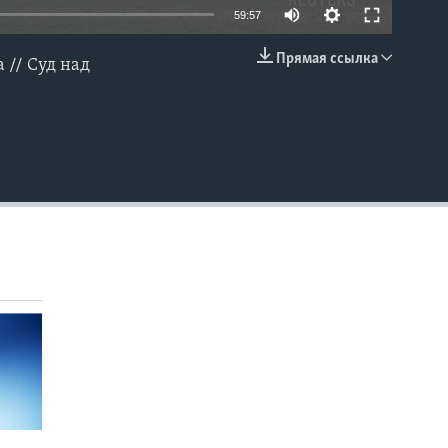
59:57
Прямая ссылка
 // Суд над
EMBED