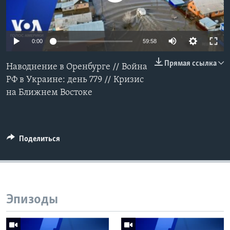
Learning English
0:00
59:58
СОЦИАЛЬНЫЕ СЕТИ
Прямая ссылка
Наводнение в Оренбурге // Война
РФ в Украине: день 779 // Кризис
на Ближнем Востоке
Языки
Поделиться
Эпизоды