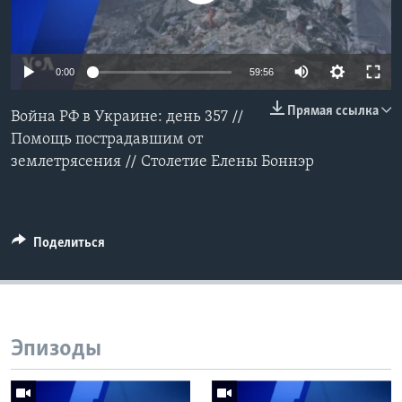
Learning English
0:00
59:56
СОЦИАЛЬНЫЕ СЕТИ
Прямая ссылка
Война РФ в Украине: день 357 //
Помощь пострадавшим от
землетрясения // Столетие Елены Боннэр
Языки
Поделиться
Эпизоды