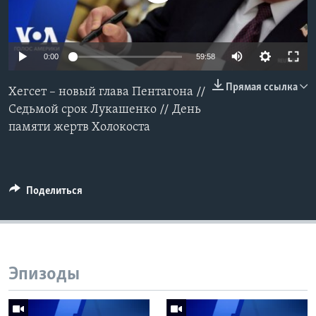
Learning English
Auto
0:00
59:58
СОЦИАЛЬНЫЕ СЕТИ
240p
Прямая ссылка
Хегсет – новый глава Пентагона //
360p
Седьмой срок Лукашенко // День
памяти жертв Холокоста
Языки
480p
Auto
240p
360p
480p
720p
720p
1080p
1080p
Поделиться
Эпизоды