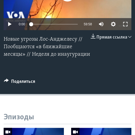
Learning English
Auto
0:00
59:58
СОЦИАЛЬНЫЕ СЕТИ
240p
Прямая ссылка
Новые угрозы Лос-Анджелесу //
360p
Пообщаются «в ближайшие
месяцы» // Неделя до инаугурации
Языки
480p
Auto
240p
360p
480p
720p
720p
1080p
1080p
Поделиться
Эпизоды