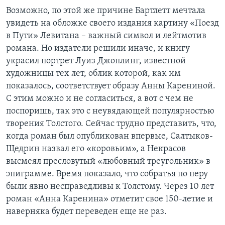
Возможно, по этой же причине Бартлетт мечтала
увидеть на обложке своего издания картину «Поезд
в Пути» Левитана – важный символ и лейтмотив
романа. Но издатели решили иначе, и книгу
украсил портрет Луиз Джоплинг, известной
художницы тех лет, облик которой, как им
показалось, соответствует образу Анны Карениной.
С этим можно и не согласиться, а вот с чем не
поспоришь, так это с неувядающей популярностью
творения Толстого. Сейчас трудно представить, что,
когда роман был опубликован впервые, Салтыков-
Щедрин назвал его «коровьим», а Некрасов
высмеял пресловутый «любовный треугольник» в
эпиграмме. Время показало, что собратья по перу
были явно несправедливы к Толстому. Через 10 лет
роман «Анна Каренина» отметит свое 150-летие и
наверняка будет переведен еще не раз.