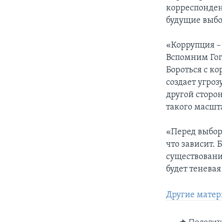
корреспонден
будущие выбо
«Коррупция – 
Вспомним Гого
Бороться с к
создает угроз
другой сторо
такого масшт
«Перед выбор
что зависит. 
существовани
будет теневая
Другие матер