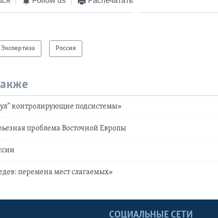
ься
Follow us
Распечатать
Экспертиза
Россия
также
нул” контролирующие подсистемы»
рьезная проблема Восточной Европы
ссии
дев: перемена мест слагаемых»
Ы
СОЦИАЛЬНЫЕ СЕТИ