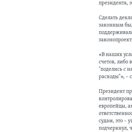
президента, 
Сделать декл
законным был
поддерживалос
законопроект
«В наших усл
счетов, либо 
"поделись с 
расходы"», – 
Президент пр
контролирова
европейцы, ам
ответственнос
судам, это – 
подчеркнул, 