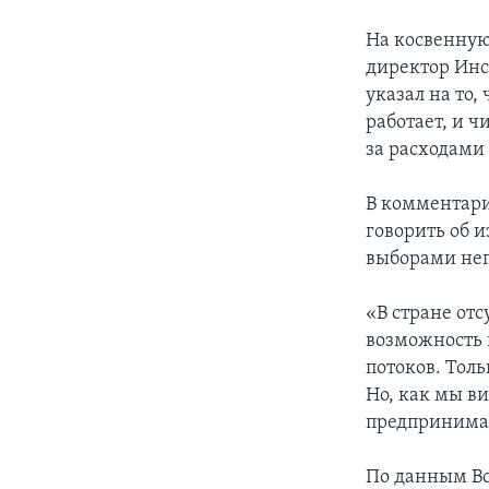
На косвенную
директор Инс
указал на то,
работает, и 
за расходами 
В комментари
говорить об 
выборами не
«В стране отс
возможность 
потоков. Толь
Но, как мы в
предпринима
По данным Вс