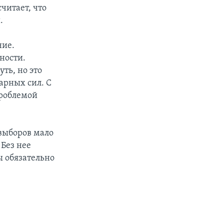
читает, что
.
ние.
ности.
ть, но это
тарных сил. С
проблемой
 выборов мало
 Без нее
ы обязательно