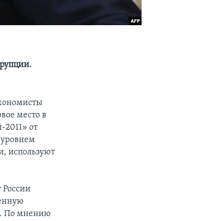
ррупции.
экономисты
вое место в
-2011» от
м уровнем
и, используют
 России
венную
в. По мнению