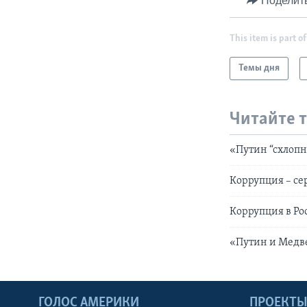
Поделит
This item is part of
Темы дня
Читайте 
«Путин “схлоп
Коррупция – се
Коррупция в Ро
«Путин и Медве
ГОЛОС АМЕРИКИ
ПРОЕКТ