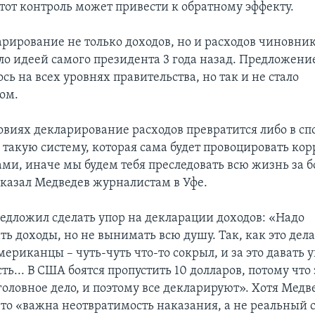
этот контроль может привести к обратному эффекту.
арирование не только доходов, но и расходов чиновни
о идеей самого президента 3 года назад. Предложение
ь на всех уровнях правительства, но так и не стало
ом.
овиях декларирование расходов превратится либо в сп
в такую систему, которая сама будет провоцировать ко
нами, иначе мы будем тебя преследовать всю жизнь за 
сказал Медведев журналистам в Уфе.
едложил сделать упор на декларации доходов: «Надо
ть доходы, но не вынимать всю душу. Так, как это дел
ериканцы – чуть-чуть что-то сокрыл, и за это давать 
ть... В США боятся пропустить 10 долларов, потому что
уголовное дело, и поэтому все декларируют». Хотя Медв
что «важна неотвратимость наказания, а не реальный 