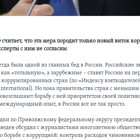
считает, что эта мера породит только новый виток ко
ксперты с ним не согласны
егда была одной из главных бед в России. Российские 
как «тотальную», а зарубежные – ставят Россию на пер
 коррумпированных стран (по «Индексу взяткодателей
International). Но пока правительства стран с меньши
овозглашают борьбу с ней приоритетом своей политик
еждународный опыт, в России все не так просто.
здки по Приволжскому федеральному округу президент
ведев обсудил с журналистами многолетнюю общест
о борьбе с коррупцией: контроль расходов чиновнико