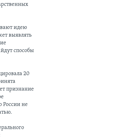
дарственных
ивают идею
жет выявлять
гие
айдут способы
цировала 20
ринята
ает признание
ое
о России не
атью.
ерального
с