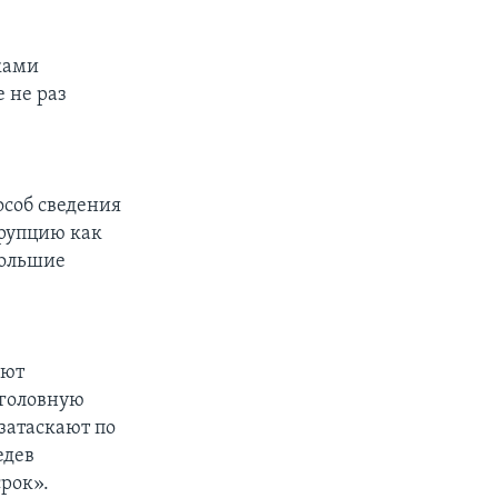
ками
 не раз
особ сведения
ррупцию как
большие
ают
уголовную
 затаскают по
едев
срок».