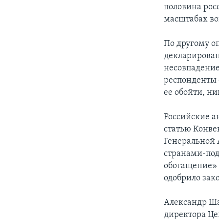
половина рос
масштабах во
По другому о
декларирован
несовпадение
респонденты 
ее обойти, н
Российские а
статью Конве
Генеральной 
странами-под
обогащение» 
одобрило зак
Александр Ша
директора Це