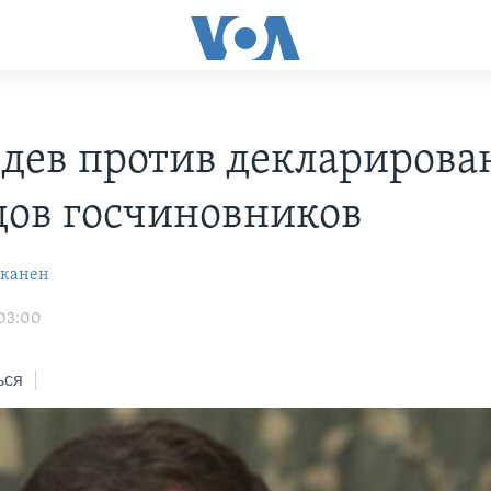
дев против декларирова
дов госчиновников
кканен
 03:00
ься