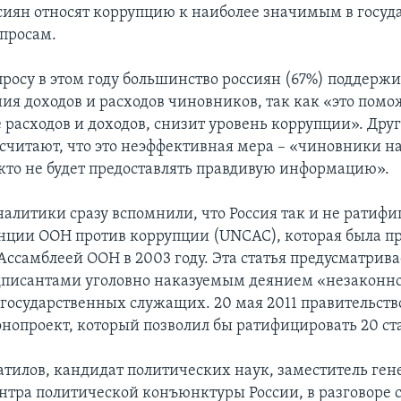
сиян относят коррупцию к наиболее значимым в госу
просам.
просу в этом году большинство россиян (67%) поддерж
ия доходов и расходов чиновников, так как «это помо
 расходов и доходов, снизит уровень коррупции». Дру
считают, что это неэффективная мера – «чиновники н
икто не будет предоставлять правдивую информацию».
налитики сразу вспомнили, что Россия так и не ратифи
нции ООН против коррупции (UNCAC), которая была п
Ассамблеей ООН в 2003 году. Эта статья предусматрив
писантами уголовно наказуемым деянием «незаконн
государственных служащих. 20 мая 2011 правительств
онопроект, который позволил бы ратифицировать 20 ст
тилов, кандидат политических наук, заместитель ген
нтра политической конъюнктуры России, в разговоре 