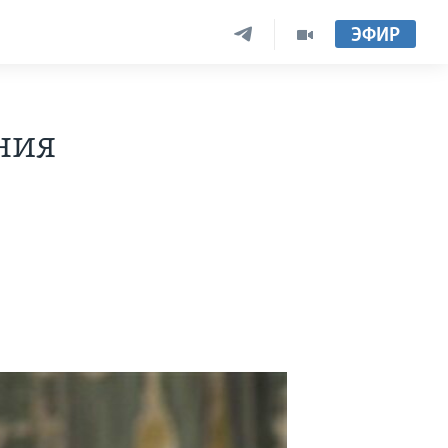
ЭФИР
ния