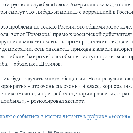
том русской службы «Голоса Америки» сказал, что не с
ры смогут что-нибудь изменить с коррупцией в России
это проблема не только России, это общемировое явле
ля, вот от "Ревизора" прямо к российской действитель
оррупцией может помочь, например, жесткий силовой пу
у демократии, есть опасность прихода к власти автори
ны, гибкие, "мирные" способы не смогут справиться с 
аба, – объясняет Шатилов.
ами будет звучать много обещаний. Но от результатов
Бюрократия – это очень сплоченный класс, корпорация.
е невозможно, и при любом сценарии развития стран
 прибыль», – резюмировал эксперт.
иалы о событиях в России читайте в рубрике «Россия»