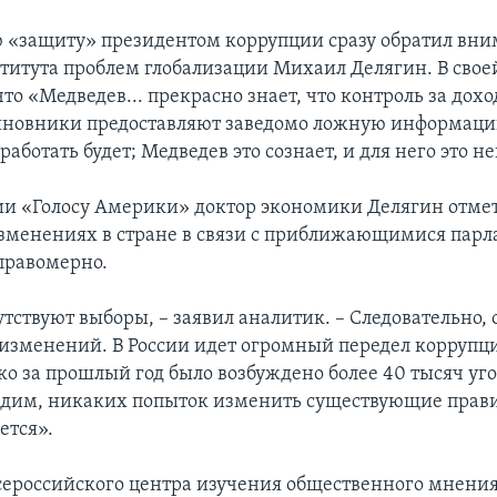
 «защиту» президентом коррупции сразу обратил вн
титута проблем глобализации Михаил Делягин. В своей
 что «Медведев... прекрасно знает, что контроль за дох
чиновники предоставляют заведомо ложную информаци
работать будет; Медведев это сознает, и для него это 
и «Голосу Америки» доктор экономики Делягин отмет
изменениях в стране в связи с приближающимися пар
правомерно.
утствуют выборы, – заявил аналитик. – Следовательно, 
изменений. В России идет огромный передел корруп
ко за прошлый год было возбуждено более 40 тысяч уг
идим, никаких попыток изменить существующие прав
ется».
ероссийского центра изучения общественного мнени