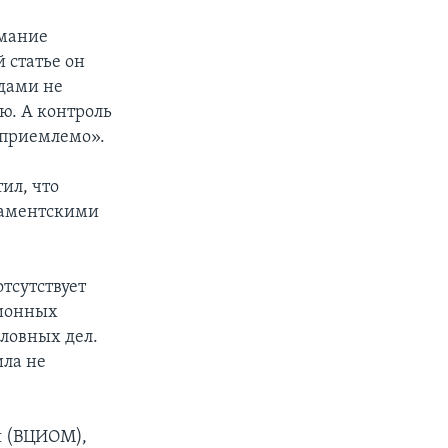
имание
 статье он
одами не
ю. А контроль
неприемлемо».
ил, что
ламентскими
отсутствует
ционных
оловных дел.
ила не
я (ВЦИОМ),