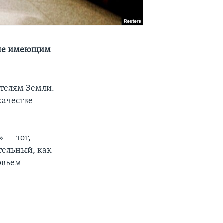
 не имеющим
телям Земли.
качестве
» — тот,
тельный, как
овьем