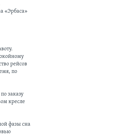
а
ва «Эрбаса»
воту.
спокойному
ство рейсов
емя, по
по заказу
вом кресле
ной фазы сна
ервью