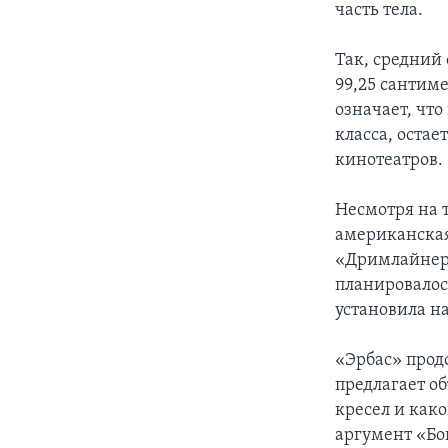
часть тела.
Так, средний
99,25 сантиме
означает, что
класса, остае
кинотеатров.
Несмотря на т
американская
«Дримлайнеры
планировалос
установила н
«Эрбас» прод
предлагает о
кресел и как
аргумент «Бои