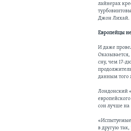
лайнерах кре
турбовинтовы
Джон Лихай.
Европейцы не
И даже прове
Оказывается,
сну, чем 17-д
продолжительн
данным того ж
Лондонский «
европейского
сон лучше на
«Испытуемые,
в другую так,