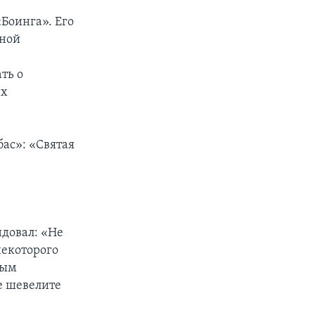
Боинга». Его
ьной
.
ть о
их
бас»: «Святая
ндовал: «Не
некоторого
ным
не шевелите