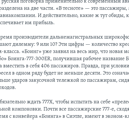
я русская поговорка применительно к современным а
азделена на две части. «В тесноте» — это пассажиры, 
 авиакомпании. И действительно, какие ж тут обиды, 
еспечивает им прибыль.
 время производители дальнемагистральных широко
шают дилемму: 9 или 10? Эти цифры — количество крес
м-класса. «Боинг» уже заявил на весь мир, что новая 
» Боинга-777-300ER, получившая рабочее название Б
а вместить в себя 406 пассажиров. Правда, при условии
есел в одном ряду будет не меньше десяти. Это означа
ьше ударов закусочной тележкой по пассажирам, сид
ходов.
бязательно ждать 777Х, чтобы испытать на себе «преле
ьной компоновки. Почти все пассажирские 777-е, сход
емя с конвейера «Боинга» в Сиэтле, имеют в эконом-кл