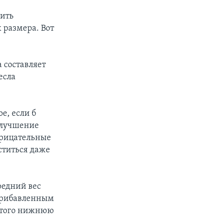
чить
 размера. Вот
 составляет
есла
е, если б
 улучшение
трицательные
ститься даже
редний вес
 Прибавленным
 этого нижнюю