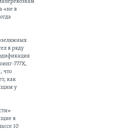
виаперевозкам
а «не в
когда
фюзеляжных
ел в ряду
модификация
оинг-777Х,
, что
ет, как
ящим у
сти»
ящие в
ассе 10