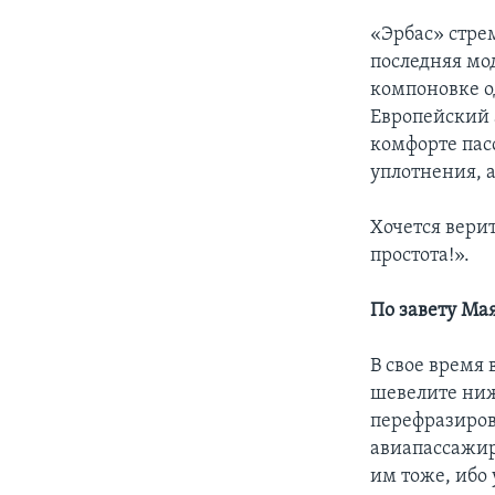
«Эрбас» стре
последняя мо
компоновке од
Европейский 
комфорте пас
уплотнения, а
Хочется верит
простота!».
По завету Ма
В свое время
шевелите ниж
перефразиров
авиапассажира
им тоже, ибо 