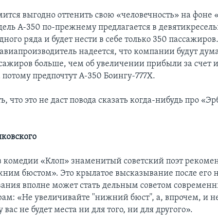
мится выгодно оттенить свою «человечность» на фоне «
дель А-350 по-прежнему предлагается в девятикресел
ного ряда и будет нести в себе только 350 пассажиров
авиапроизводитель надеется, что компании будут дума
сажиров больше, чем об увеличении прибыли за счет 
 потому предпочтут А-350 Боингу-777Х.
ь, что это не даст повода сказать когда-нибудь про «Эр
яковского
 в комедии «Клоп» знаменитый советский поэт рекоме
ним бюстом». Это крылатое высказывание после его 
ания вполне может стать дельным советом современ
м: «Не увеличивайте ''нижний бюст'', а, впрочем, и 
у вас не будет места ни для того, ни для другого».