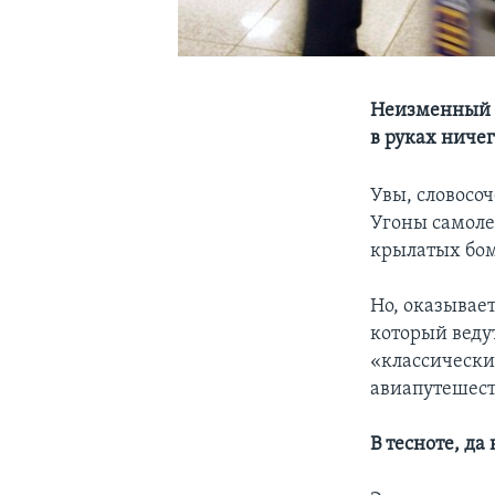
Неизменный 
в руках ниче
Увы, словосо
Угоны самоле
крылатых бом
Но, оказывает
который веду
«классически
авиапутешест
В тесноте, да 