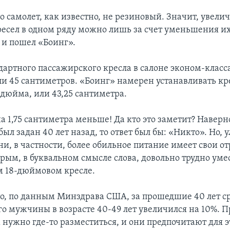
то самолет, как известно, не резиновый. Значит, увели
ресел в одном ряду можно лишь за счет уменьшения их
 и пошел «Боинг».
артного пассажирского кресла в салоне эконом-класса
ли 45 сантиметров. «Боинг» намерен устанавливать кр
 дюйма, или 43,25 сантиметра.
 1,75 сантиметра меньше! Да кто это заметит? Наверно
был задан 40 лет назад, то ответ был бы: «Никто». Но,
ни, в частности, более обильное питание имеет свои о
орым, в буквальном смысле слова, довольно трудно уме
м 18-дюймовом кресле.
что, по данным Минздрава США, за прошедшие 40 лет с
о мужчины в возрасте 40-49 лет увеличился на 10%.
нужно где-то разместиться, и они предпочитают для