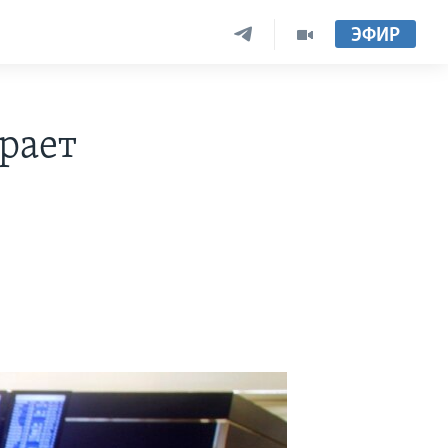
ЭФИР
рает