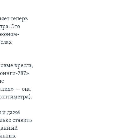
ляет теперь
тра. Это
 эконом-
еслах
мовые кресла,
Боинги-787»
ше
жатия» — она
сантиметра).
л и даже
лько ставить
 данный
альных