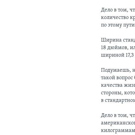
Дело в том, ч
количество к
по этому пути
Ширина станд
18 дюймов, и
шириной 17,3
Подумаешь, на
такой вопрос 
качества жиз
стороны, кот
в стандартно
Дело в том, 
американског
килограммам 