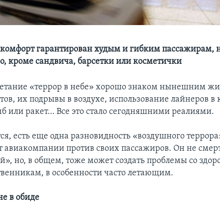
комфорт гарантирован худым и гибким пассажирам,
го, кроме сандвича, барсетки или косметички
четание «террор в небе» хорошо знаком нынешним жи
тов, их подрывы в воздухе, использование лайнеров в 
б или ракет… Все это стало сегодняшними реалиями.
ся, есть еще одна разновидность «воздушного террора
т авиакомпании против своих пассажиров. Он не смер
й», но, в общем, тоже может создать проблемы со здор
венникам, в особенности часто летающим.
не в обиде