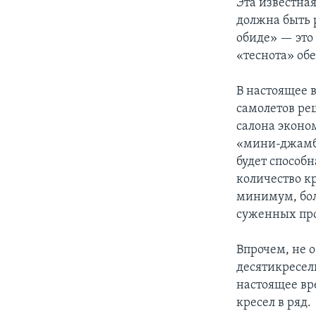
Эта известна
должна быть р
обиде» — это
«теснота» об
В настоящее
самолетов ре
салона эконо
«мини-джамбо
будет способн
количество кр
минимум, бол
суженных про
Впрочем, не о
десятикресел
настоящее вр
кресел в ряд.