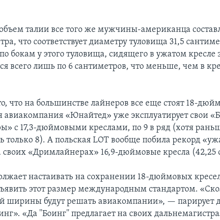
 объем талии все того же мужчины-американца состав
тра, что соответствует диаметру туловища 31,5 сантиме
 по бокам у этого туловища, сидящего в ужатом кресле
тся всего лишь по 6 сантиметров, что меньше, чем в кр
о, что на большинстве лайнеров все еще стоят 18-дюй
 авиакомпания «Юнайтед» уже эксплуатирует свои «
» с 17,3-дюймовыми креслами, по 9 в ряд (хотя рань
ь только 8). А польская LOT вообще побила рекорд «у
а своих «Дримлайнерах» 16,9-дюймовые кресла (42,25 
олжает настаивать на сохранении 18-дюймовых кресе
бъявить этот размер международным стандартом. «Ско
ой ширины будут решать авиакомпании», — парирует
нг». «Да ''Боинг'' предлагает на своих дальнемагистр