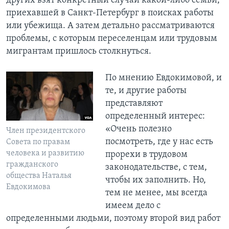
других взят конкретный случай какой-либо семьи,
приехавшей в Санкт-Петербург в поисках работы
или убежища. А затем детально рассматриваются
проблемы, с которым переселенцам или трудовым
мигрантам пришлось столкнуться.
По мнению Евдокимовой, и
те, и другие работы
представляют
определенный интерес:
«Очень полезно
Член президентского
посмотреть, где у нас есть
Совета по правам
человека и развитию
прорехи в трудовом
гражданского
законодательстве, с тем,
общества Наталья
чтобы их заполнить. Но,
Евдокимова
тем не менее, мы всегда
имеем дело с
определенными людьми, поэтому второй вид работ