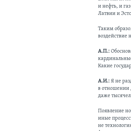
и нефть, и га
Латвии и Эсто
Таким образо
воздействие 
А.П.:
Обоснов
кардинальные
Какие госуда
А.И.:
Я не ра
в отношении 
даже тысячел
Появление но
иные процесс
не технологи