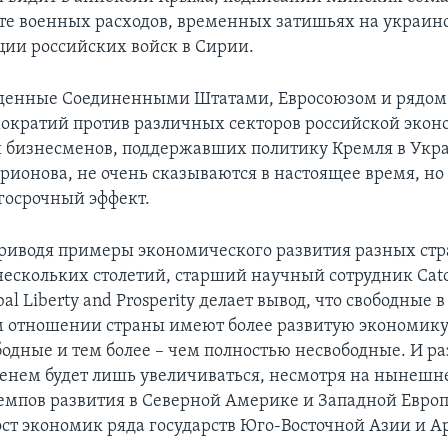
сте военных расходов, временных затишьях на украин
ции российских войск в Сирии.
еденные Соединенными Штатами, Евросоюзом и рядом
ократий против различных секторов российской экон
 бизнесменов, поддержавших политику Кремля в Укра
ионова, не очень сказываются в настоящее время, но 
лгосрочный эффект.
приводя примеры экономического развития разных стр
ескольких столетий, старший научный сотрудник Cato I
bal Liberty and Prosperity делает вывод, что свободные в
 отношении страны имеют более развитую экономику
бодные и тем более – чем полностью несвободные. И р
енем будет лишь увеличиваться, несмотря на нынешн
емпов развития в Северной Америке и Западной Европ
ст экономик ряда государств Юго-Восточной Азии и А