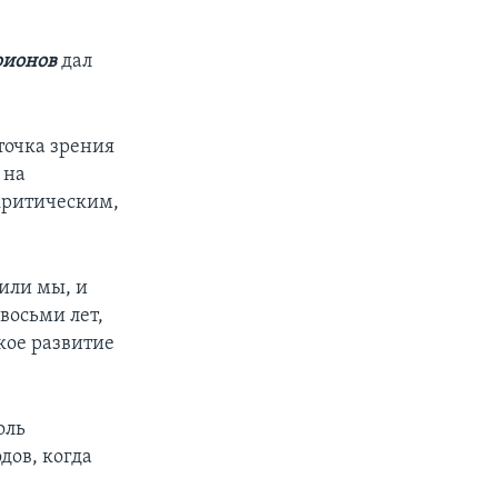
рионов
дал
точка зрения
 на
 критическим,
или мы, и
восьми лет,
кое развитие
оль
дов, когда