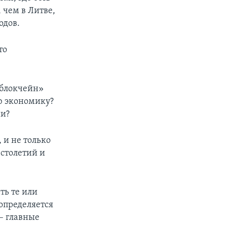
, чем в Литве,
одов.
то
«блокчейн»
ю экономику?
ии?
 и не только
 столетий и
ть те или
определяется
– главные