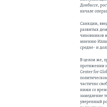
Донбассе, ро
начале опера
Санкции, вв
развитых дем
чиновников и
мнению Иллар
средне- и до
В целом же, 
протяжении н
Center for Glo
политическом
частично сво
ними со врем
замедление т
уверенный ро