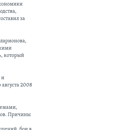
экономики
одства,
составил за
лларионова,
скими
ь, который
 и
 августа 2008
ъемами,
тов. Причины
шений, бои в