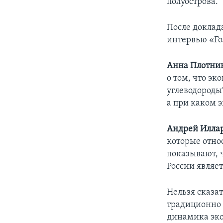
полуострова.
После доклад
интервью «Го
Анна Плотник
о том, что э
углеводороды?
а при каком 
Андрей Илла
которые относ
показывают, 
России являе
Нельзя сказат
традиционно 
динамика эко