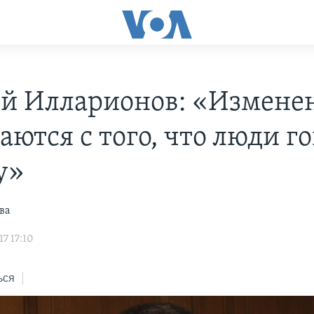
й Илларионов: «Измене
аются с того, что люди г
у»
ва
7 17:10
ься