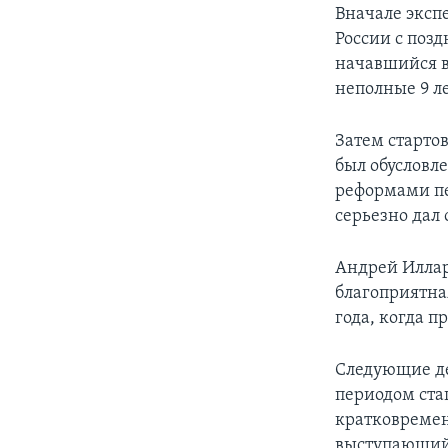
Вначале эксп
России с поз
начавшийся в 
неполные 9 л
Затем старто
был обусловл
реформами пе
серьезно дал о
Андрей Иллар
благоприятна
года, когда 
Следующие де
периодом ста
кратковремен
выступающий 