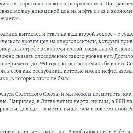
ли шли в противоположных направлениях. По крайней
связи между динамикой цен на нефть и газ и эконом
ечается.
юдения вытекает и ответ на ваш второй вопрос – о су
ического уровня цен на энергоносители, который прив
изису, катастрофе в экономической, социальной и поли
можно сказать определенно: такого уровня нет. Достат
сперимент: до 1991 года, когда экономика бывшего Со
ла в себя как республики, которые имели нефтегазов
ики, в которых этого не было.
спуск Советского Союза, и мы можем посмотреть, как
ы. Например, в Литве нет ни нефти, ни газа, а ВВП н
арплаты, доходы – заметно выше, чем в современной Р
отрим на такие страны, как Азербайджан или Узбекист