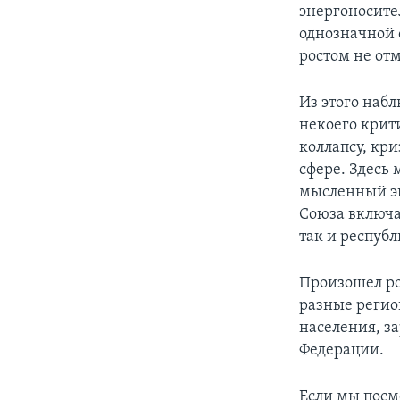
энергоносите
однозначной 
ростом не отм
Из этого набл
некоего крит
коллапсу, кр
сфере. Здесь 
мысленный эк
Союза включа
так и республ
Произошел ро
разные регион
населения, з
Федерации.
Если мы посм