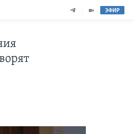
ЭФИР
ния
оворят