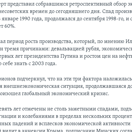
ерт представил собравшимся ретроспективный обзор 
днесоветских времен до сегодняшнего дня. Спад произв
январе 1990 года, продолжался до сентября 1998-го, и 
ет 60%.
вал период роста производства, который, по мнению И
ен тремя причинами: девальвацией рубля, экономиче
рвых лет президентства Путина и ростом цен на нефт
 себе знать с 2003 года.
ионов подчеркнул, что на эти три фактора наложилась
я внешнеэкономическая ситуация, продолжавшаяся до
произошел глобальный экономический кризис.
вять лет отмечены не столь заметными спадами, под
гнации и колебаниями в пределах нескольких процен
ных падений и всплесков экономической активности
видит в аннексии Крыма, подписании Минских согла