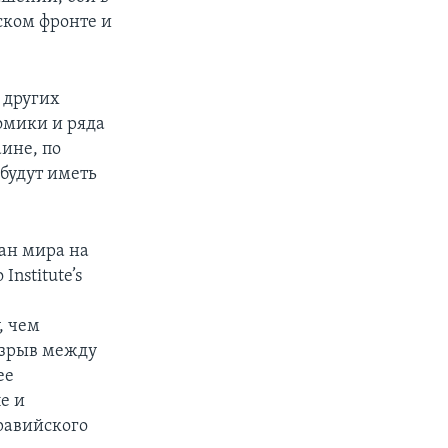
ском фронте и
 других
омики и ряда
ине, по
будут иметь
ан мира на
nstitute’s
, чем
азрыв между
ее
е и
равийского