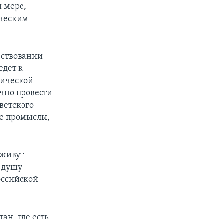
 мере,
ическим
ществовании
едет к
тической
очно провести
ветского
ые промыслы,
 живут
а душу
оссийской
ан, где есть