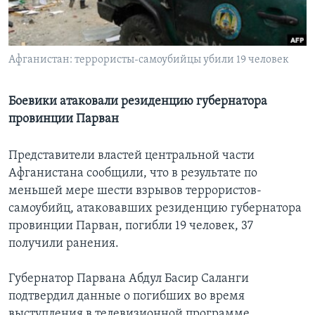
Learning English
Афганистан: террористы-самоубийцы убили 19 человек
СОЦИАЛЬНЫЕ СЕТИ
Боевики атаковали резиденцию губернатора
провинции Парван
Языки
Представители властей центральной части
Афганистана сообщили, что в результате по
меньшей мере шести взрывов террористов-
самоубийц, атаковавших резиденцию губернатора
провинции Парван, погибли 19 человек, 37
получили ранения.
Губернатор Парвана Абдул Басир Саланги
подтвердил данные о погибших во время
выступления в телевизионной программе