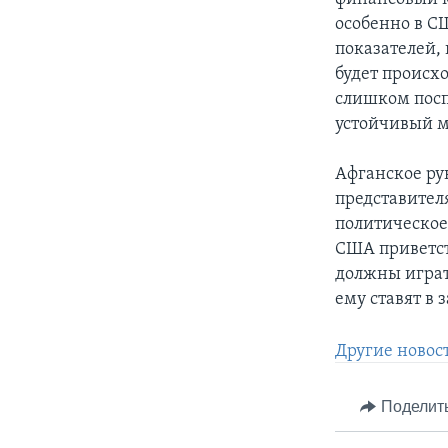
особенно в С
показателей,
будет происхо
слишком посп
устойчивый м
Афганское рук
представител
политическое
США приветств
должны играт
ему ставят в 
Другие новос
Поделит