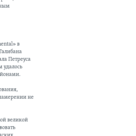
нным
ental» в
 Талибана
ала Петреуса
м удалось
айонами.
ования,
 намерении не
той великой
вовать
нских