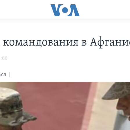
 командования в Афгани
3:00
ься