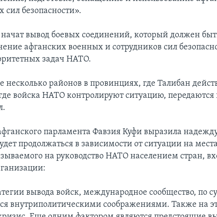
 сил безопасности».
а начат вывод боевых соединений, который должен быт
учение афганских военных и сотрудников сил безопасн
оритетных задач НАТО.
е несколько районов в провинциях, где Талибан действ
 где войска НАТО контролируют ситуацию, передаются 
л.
афганского парламента Фавзия Куфи выразила надежду 
удет продолжаться в зависимости от ситуации на местах
азываемого на руководство НАТО населением стран, в
рганизации:
атегии вывода войск, международное сообщество, по с
тся внутриполитическими соображениями. Также на эт
ризис. Еще одним фактором являются предстоящие в