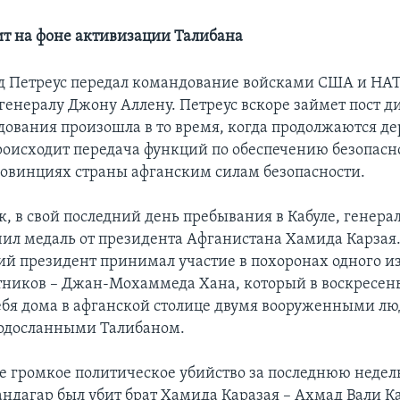
ит на фоне активизации Талибана
д Петреус передал командование войсками США и НАТ
генералу Джону Аллену. Петреус вскоре займет пост д
ования произошла в то время, когда продолжаются де
роисходит передача функций по обеспечению безопасн
овинциях страны афганским силам безопасности.
к, в свой последний день пребывания в Кабуле, генера
чил медаль от президента Афганистана Хамида Карзая.
ий президент принимал участие в похоронах одного из
тников – Джан-Мохаммеда Хана, который в воскресен
себя дома в афганской столице двумя вооруженными лю
подосланными Талибаном.
е громкое политическое убийство за последнюю неделю
ндагар был убит брат Хамида Каразая – Ахмад Вали К