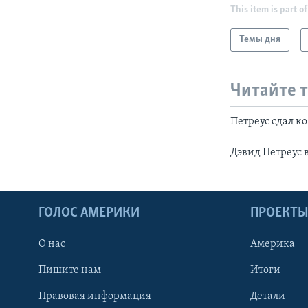
This item is part of
Темы дня
Читайте 
Петреус сдал к
Дэвид Петреус 
ГОЛОС АМЕРИКИ
ПРОЕКТ
О нас
Америка
Пишите нам
Итоги
Правовая информация
Детали