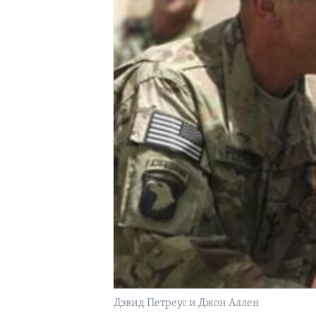
Дэвид Петреус и Джон Аллен