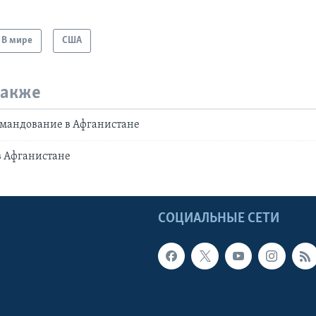
В мире
США
также
омандование в Афганистане
в Афганистане
Ы
СОЦИАЛЬНЫЕ СЕТИ