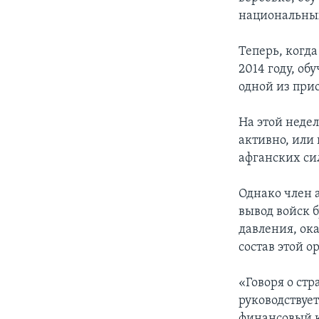
национальных
Теперь, когд
2014 году, об
одной из при
На этой недел
активно, или
афганских си
Однако член 
вывод войск б
давления, ок
состав этой о
«Говоря о стр
руководствуе
финансовый к