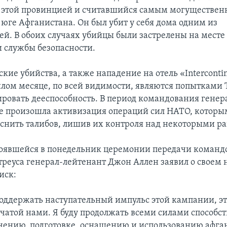
 этой провинцией и считавшийся самым могуществе
 юге Афганистана. Он был убит у себя дома одним из
ей. В обоих случаях убийцы были застрелены на месте
 службы безопасности.
кие убийства, а также нападение на отель «Intercontin
шлом месяце, по всей видимости, являются попытками
ровать дееспособность. В период командования генер
е произошла активизация операций сил НАТО, которы
еснить талибов, лишив их контроля над некоторыми р
тоявшейся в понедельник церемонии передачи команд
реуса генерал-лейтенант Джон Аллен заявил о своем
иск:
оддержать наступательный импульс этой кампании, э
чатой нами. Я буду продолжать всеми силами способст
учению, подготовке, оснащению и использованию афга