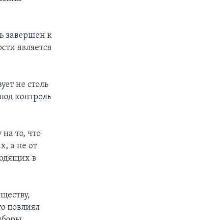
ь завершен к
ости является
ует не столь
под контроль
на то, что
, а не от
ходящих в
уществу,
о повлиял
ыборы,