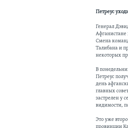
Петреус уход
Генерал Дэви
Афганистане 
Смена команд
Талибана и п
некоторых пр
В понедельни
Петреус полу
день афганск
главных сове
застрелен у 
видимости, 
Это уже второ
провинции Ка