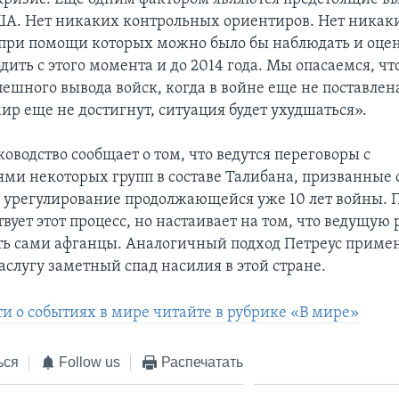
ША. Нет никаких контрольных ориентиров. Нет никак
 при помощи которых можно было бы наблюдать и оцени
дить с этого момента и до 2014 года. Мы опасаемся, чт
ешного вывода войск, когда в войне еще не поставлена
ир еще не достигнут, ситуация будет ухудшаться».
оводство сообщает о том, что ведутся переговоры с
ями некоторых групп в составе Талибана, призванные 
 урегулирование продолжающейся уже 10 лет войны. 
ует этот процесс, но настаивает на том, что ведущую 
ь сами афганцы. Аналогичный подход Петреус примен
заслугу заметный спад насилия в этой стране.
ти о событиях в мире читайте в рубрике «В мире»
ься
Follow us
Распечатать