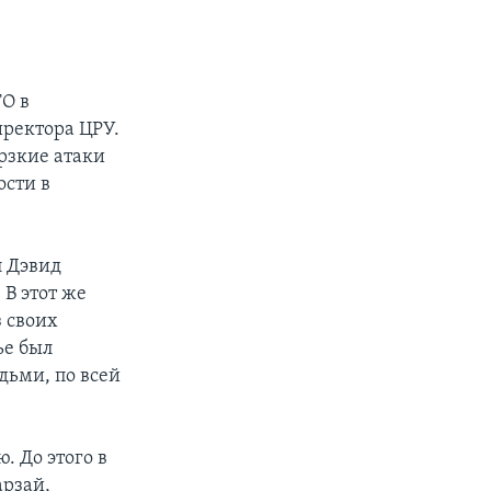
О в
иректора ЦРУ.
рзкие атаки
ости в
л Дэвид
 В этот же
 своих
ье был
дьми, по всей
. До этого в
арзай,