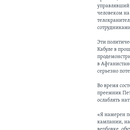
управлявший
человеком на
телохранител
сотрудниками
Эти политичес
Кабуле в про
продемонстри
в Афганистан
серьезно пот
Во время сос
преемник Пет
ослаблять нат
«Я намерен п
кампании, на
вербовке, об