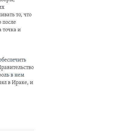
их
вать то, что
о после
 точка и
обеспечить
Правительство
роль в нем
ял в Ираке, и