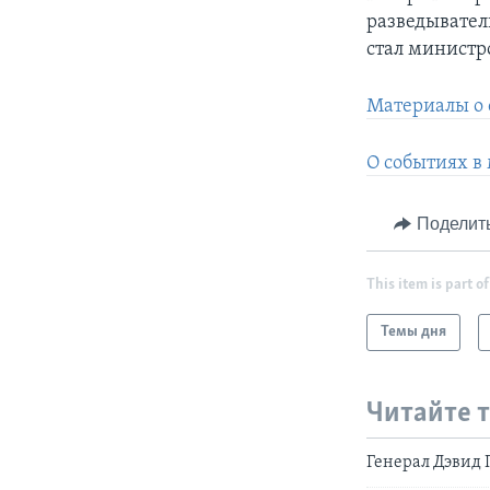
разведывател
стал минист
Материалы о 
О событиях в
Поделит
This item is part of
Темы дня
Читайте 
Генерал Дэвид 