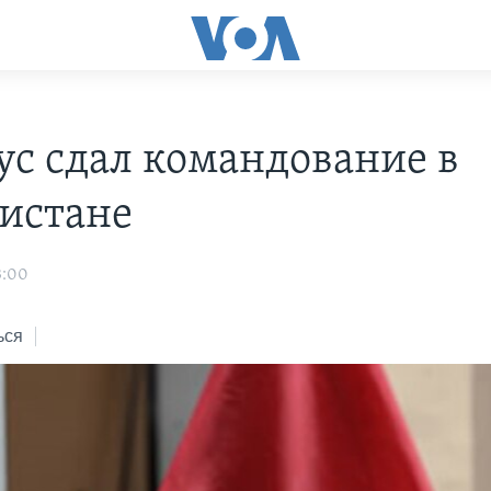
ус сдал командование в
истане
3:00
ься