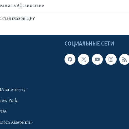
вания в Афганистане
с стал главой ЦРУ
Ы
СОЦИАЛЬНЫЕ СЕТИ
А за минуту
New York
VOA
олоса Америки»