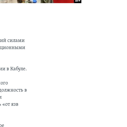
ший силами
лиционными
и в Кабуле.
ного
должность в
и
 «от язв
ое