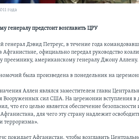
011 года
у генералу предстоит возглавить ЦРУ
 генерал Дэвид Петреус, в течение года командовав
 Афганистане, официально передал руководство коа
у преемнику, американскому генералу Джону Аллену.
номочий была произведена в понедельник на церемони
значения Аллен являлся заместителем главы Централь
 Вооруженных сил США. На церемонии вступления в 
вил, что его целью является обеспечение безопасности 
Афганистана, для чего эту страну надлежит освободить
и терроризма».
еус покидает Афганистан, чтобы возглавить Центральн