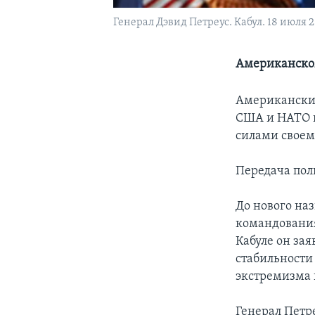
Генерал Дэвид Петреус. Кабул. 18 июля 2
Американском
Американский
США и НАТО в
силами своем
Передача пол
До нового на
командования
Кабуле он зая
стабильности 
экстремизма 
Генерал Петр