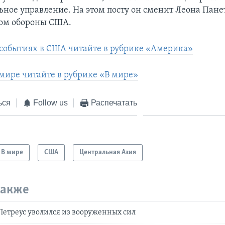
ьное управление. На этом посту он сменит Леона Пане
ром обороны США.
событиях в США читайте в рубрике «Америка»
 мире читайте в рубрике «В мире»
ься
Follow us
Распечатать
В мире
США
Центральная Азия
также
Петреус уволился из вооруженных сил