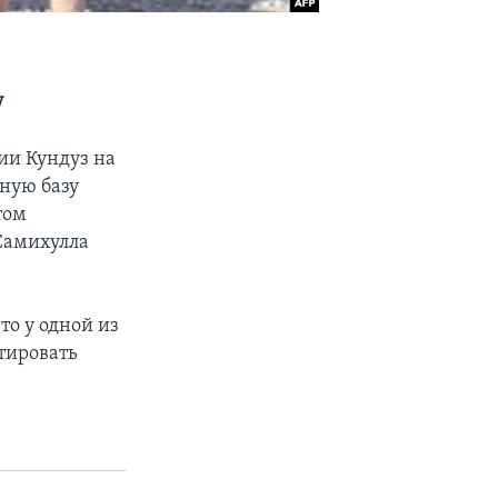
у
ии Кундуз на
нную базу
том
Самихулла
то у одной из
тировать