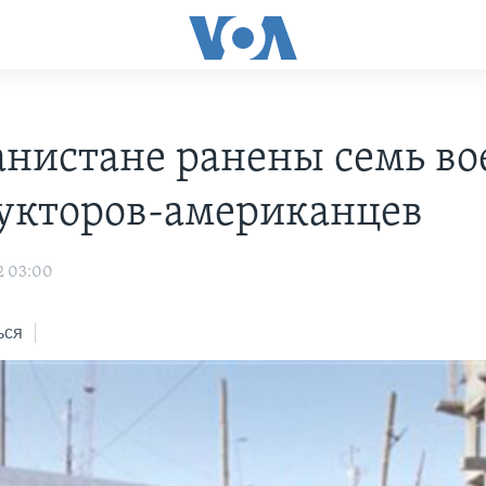
анистане ранены семь в
укторов-американцев
2 03:00
ься