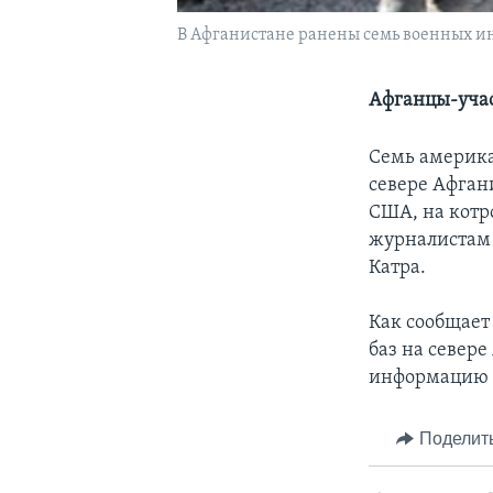
В Афганистане ранены семь военных и
Афганцы-учас
Семь америка
севере Афган
США, на котр
журналистам 
Катра.
Как сообщает 
баз на север
информацию 
Поделит