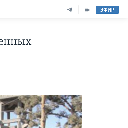
ЭФИР
оенных