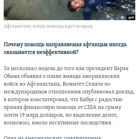
Learning English
Афганистан: когда помощь идет во вред
СОЦИАЛЬНЫЕ СЕТИ
Почему помощь направляемая афганцам иногда
оказывается неэффективной?
Языки
За несколько недель до того как президент Барак
Обама объявил о плане вывода американских
войск из Афганистана, Комитет Сената по
международным отношениям опубликовал доклад,
в котором констатировал, что Кабул с радостью
принял финансовую помощь от США на сумму
почти 19 млрд долларов, но выделение денег,
возможно, имело негативные последствия.
Одна из американских гуманитарных