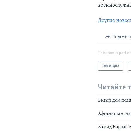
военнослужа
Другие новост
Поделит
This item is part of
Темы дня
Читайте 
Белый дом под
Афганистан: н
Хамид Карзай и