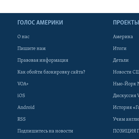
ГОЛОС АМЕРИКИ
ПРОЕКТ
О нас
Америка
Пишите нам
Итоги
Правовая информация
Детали
Как обойти блокировку сайта?
Новости СШ
VOA+
Нью-Йорк 
iOS
Дискуссия 
Android
История «Г
RSS
Учим англ
Learning English
Подпишитесь на новости
ПОЗИЦИЯ 