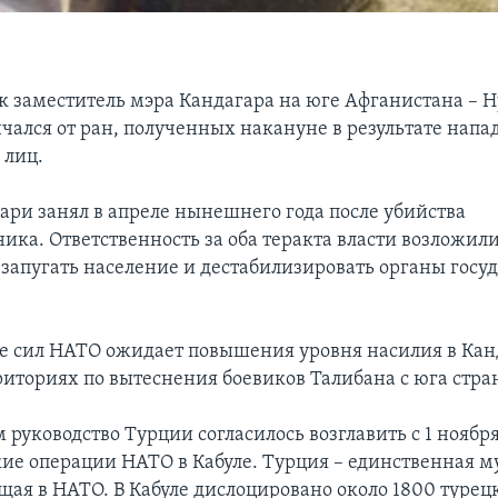
к заместитель мэра Кандагара на юге Афганистана – 
нчался от ран, полученных накануне в результате нап
 лиц.
зари занял в апреле нынешнего года после убийства
ка. Ответственность за оба теракта власти возложили
запугать население и дестабилизировать органы госу
 сил НАТО ожидает повышения уровня насилия в Кан
риториях по вытеснения боевиков Талибана с юга стра
руководство Турции согласилось возглавить с 1 ноябр
ие операции НАТО в Кабуле. Турция – единственная м
ящая в НАТО. В Кабуле дислоцировано около 1800 турец