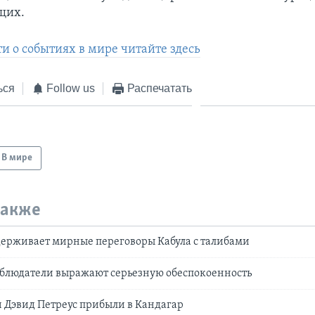
щих.
и о событиях в мире читайте здесь
ься
Follow us
Распечатать
В мире
также
держивает мирные переговоры Кабула с талибами
аблюдатели выражают серьезную обеспокоенность
 Дэвид Петреус прибыли в Кандагар