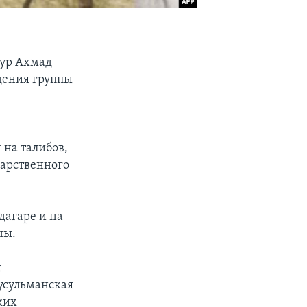
Нур Ахмад
адения группы
 на талибов,
дарственного
дагаре и на
ны.
я
усульманская
ких