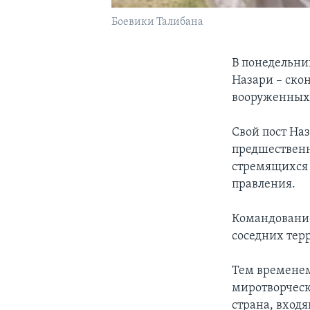
Боевики Талибана
В понедельни
Назари – ско
вооруженных
Свой пост На
предшественни
стремящихся 
правления.
Командование
соседних тер
Тем временем 
миротворческ
страна, вход