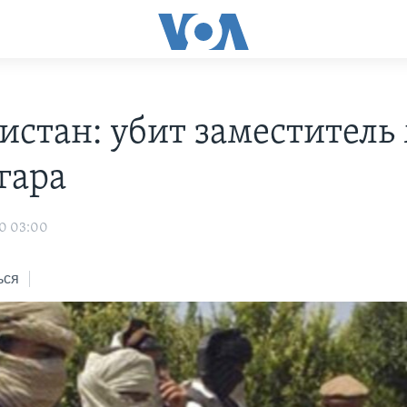
истан: убит заместитель
гара
10 03:00
ься