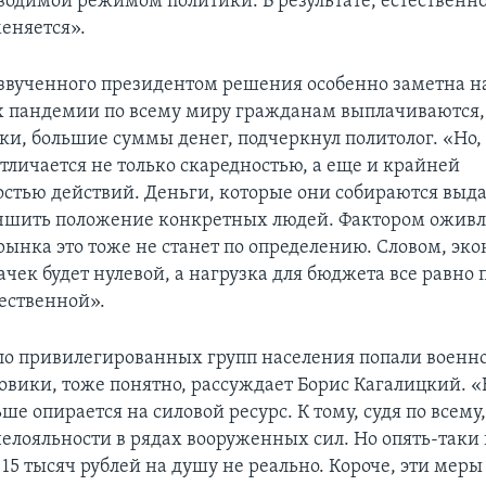
оводимой режимом политики. В результате, естественно
еняется».
звученного президентом решения особенно заметна на
ях пандемии по всему миру гражданам выплачиваются
ки, большие суммы денег, подчеркнул политолог. «Но,
тличается не только скаредностью, а еще и крайней
стью действий. Деньги, которые они собираются выда
чшить положение конкретных людей. Фактором ожив
рынка это тоже не станет по определению. Словом, э
ачек будет нулевой, а нагрузка для бюджета все равно 
ественной».
ло привилегированных групп населения попали военн
овики, тоже понятно, рассуждает Борис Кагалицкий. «
ше опирается на силовой ресурс. К тому, судя по всему
нелояльности в рядах вооруженных сил. Но опять-таки
 15 тысяч рублей на душу не реально. Короче, эти мер