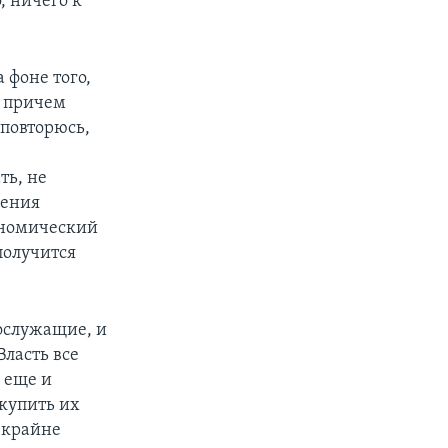
, ничего к
 фоне того,
, причем
 повторюсь,
ть, не
ления
кономический
получится
ослужащие, и
Власть все
, еще и
 купить их
ы крайне