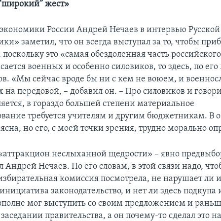
 “широкий” жест»
экономики России Андрей Нечаев в интервью Русской
ки» заметил, что он всегда выступал за то, чтобы при
 поскольку это «самая обездоленная часть российского
сается военных и особенно силовиков, то здесь, по ег
ов. «Мы сейчас вроде бы ни с кем не воюем, и военно
х на передовой, – добавил он. – Про силовиков и говори
ляется, в гораздо большей степени материальное
вание требуется учителям и другим бюджетникам. В о
сна, но его, с моей точки зрения, трудно морально оп
 «аттракцион неслыханной щедрости» – явно предвыбо
 Андрей Нечаев. По его словам, в этой связи надо, чт
избирательная комиссия посмотрела, не нарушает ли 
инициатива законодательство, и нет ли здесь подкупа 
вполне мог выступить со своим предложением и раньш
заседании правительства, а он почему-то сделал это на