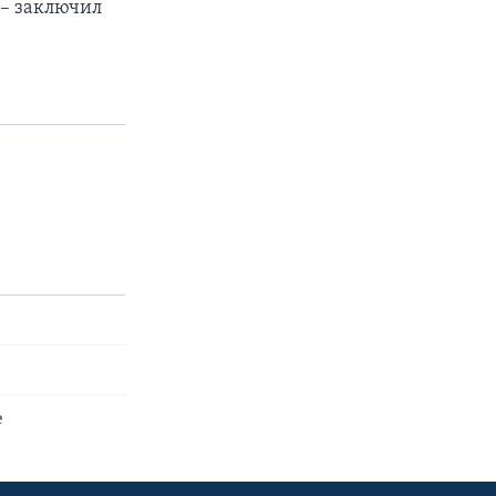
 – заключил
е