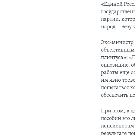
«Единой Росс
государствен
партии, кото
народ... Безу
Экс-министр 
объективным 
плинтуса»: «П
оппозицию, о
работы еще о
им явно трев
попытаться хо
обеспечить по
При этом, в 
пособий это л
пенсионерам 
результате п