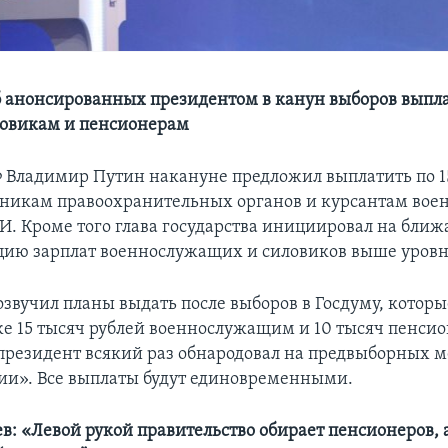
б анонсированных президентом в канун выборов выпл
ловикам и пенсионерам
 Владимир Путин накануне предложил выплатить по 1
дникам правоохранительных органов и курсантам вое
. Кроме того глава государства инициировал на бли
цию зарплат военнослужащих и силовиков выше уров
озвучил планы выдать после выборов в Госдуму, которы
 же 15 тысяч рублей военнослужащим и 10 тысяч пенси
резидент всякий раз обнародовал на предвыборных 
ии». Все выплаты будут единовременными.
в: «Левой рукой правительство обирает пенсионеров, 