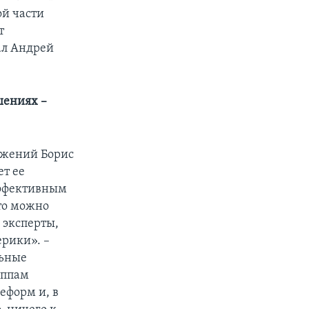
ой части
т
ал Андрей
шениях –
ижений Борис
ет ее
эффективным
то можно
 эксперты,
ерики». –
льные
уппам
реформ и, в