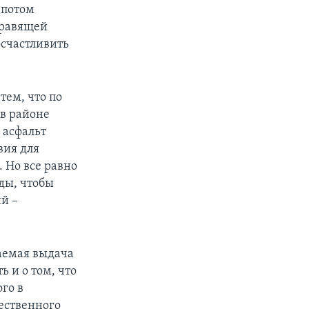
 потом
правящей
осчастливить
тем, что по
в районе
 асфальт
вия для
 Но все равно
ды, чтобы
ий –
гаемая выдача
ь и о том, что
го в
ественного