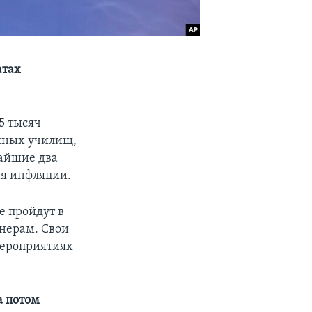
атах
5 тысяч
нных училищ,
жайшие два
ня инфляции.
е пройдут в
онерам. Свои
мероприятиях
а потом