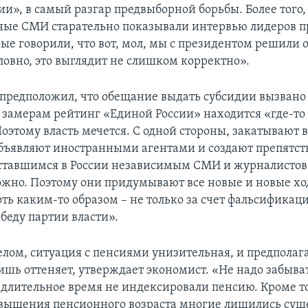
ии», в самый разгар предвыборной борьбы. Более того,
ные СМИ старательно показывали интервью лидеров 
рые говорили, что вот, мол, мы с президентом решили 
словно, это выглядит не слишком корректно».
предположил, что обещание выдать субсидии вызвано 
замерам рейтинг «Единой России» находится «где-то 
оэтому власть мечется. С одной стороны, закатывают в
бъявляют иностранными агентами и создают препятст
ставшимся в России независимым СМИ и журналистов.
ожно. Поэтому они придумывают все новые и новые хо
ть каким-то образом – не только за счет фальсификац
беду партии власти».
целом, ситуация с пенсиями унизительная, и предпола
ишь оттеняет, утверждает экономист. «Не надо забыват
длительное время не индексировали пенсию. Кроме то
овышения пенсионного возраста многие лишились сущ