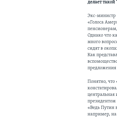
делает такой
Экс-министр 
«Голоса Амери
пенсионерам,
Однако что ка
много вопрос
сидят в окопа
Как представ
вспомощество
предложения я
Понятно, что
констатировал
центральная 
президентом 
«Ведь Путин 
например, на 