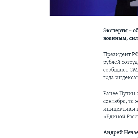
Эксперты – о
военным, си
Президент РФ
рублей сотру
сообщают СМИ
года индекса
Ранее Путин 
сентябре, те
инициативы п
«Единой Росс
Андрей Нечае