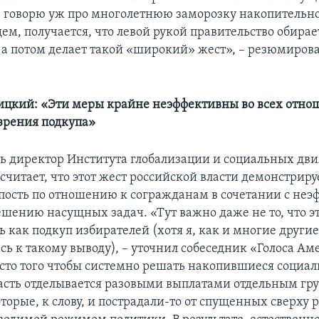
е говорю уж про многолетнюю заморозку накопительн
ем, получается, что левой рукой правительство обирае
 а потом делает такой «широкий» жест», – резюмиров
ицкий: «Эти меры крайне неэффективны во всех отно
 зрения подкупа»
дь директор Института глобализации и социальных дв
читает, что этот жест российской власти демонстриру
ость по отношению к согражданам в сочетании с не
ешению насущных задач. «Тут важно даже не то, что э
 как подкуп избирателей (хотя я, как и многие другие
ь к такому выводу), – уточнил собеседник «Голоса Ам
есто того чтобы системно решать накопившиеся социа
асть отделывается разовыми выплатами отдельным гр
торые, к слову, и пострадали-то от спущенных сверху 