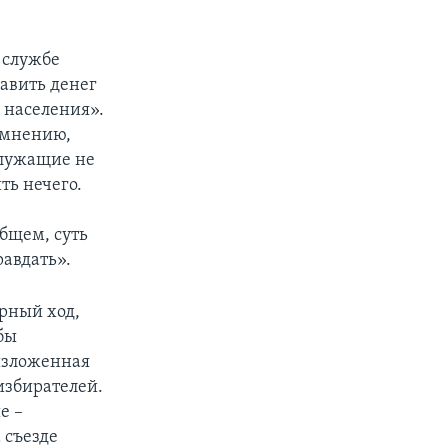
 службе
бавить денег
 населения».
о мнению,
служащие не
ть нечего.
бщем, суть
равдать».
рный ход,
обы
изложенная
избирателей.
е –
 съезде