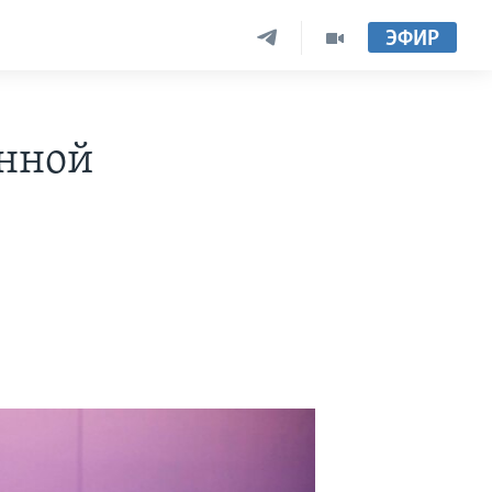
ЭФИР
анной