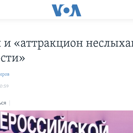
 и «аттракцион неслых
сти»
иров
10:59
ься