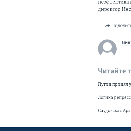
неэффективны
директор Инс
Поделит
Вик
Читайте 
Путин принял у
Логика репрес
Саудовская Ара