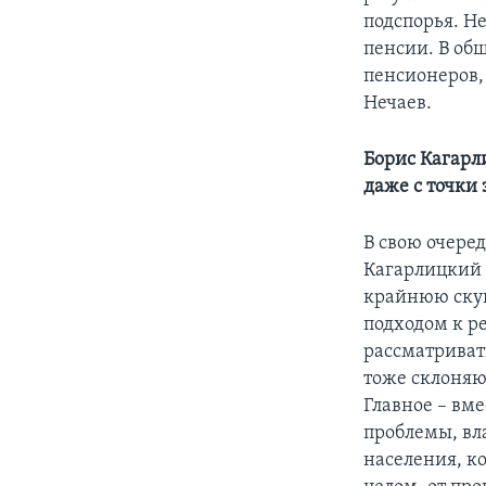
подспорья. Н
пенсии. В общ
пенсионеров,
Нечаев.
Борис Кагарл
даже с точки
В свою очере
Кагарлицкий с
крайнюю скуп
подходом к р
рассматривать
тоже склоняюс
Главное – вм
проблемы, вл
населения, ко