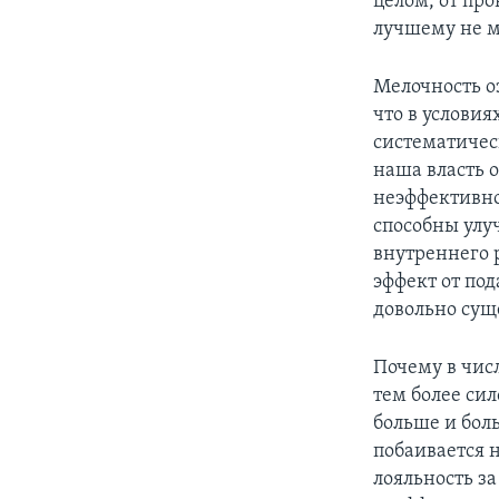
целом, от пр
лучшему не м
Мелочность о
что в услови
систематичес
наша власть о
неэффективно
способны улу
внутреннего 
эффект от под
довольно сущ
Почему в чис
тем более сил
больше и боль
побаивается 
лояльность за