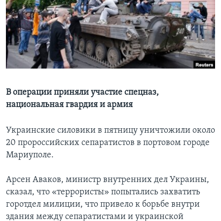
Learning English
СОЦИАЛЬНЫЕ СЕТИ
Языки
В операции приняли участие спецназ,
национальная гвардия и армия
Украинские силовики в пятницу уничтожили около
20 пророссийских сепаратистов в портовом городе
Мариуполе.
Арсен Аваков, министр внутренних дел Украины,
сказал, что «террористы» попытались захватить
горотдел милиции, что привело к борьбе внутри
здания между сепаратистами и украинской