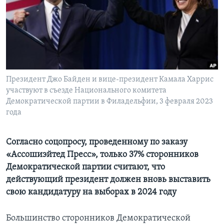
Learning English
СОЦИАЛЬНЫЕ СЕТИ
Президент Джо Байден и вице-президент Камала Харрис
участвуют в съезде Национального комитета
Языки
Демократической партии в Филадельфии, 3 февраля 2023
года
Согласно соцопросу, проведенному по заказу
«Ассошиэйтед Пресс», только 37% сторонников
Демократической партии считают, что
действующий президент должен вновь выставить
свою кандидатуру на выборах в 2024 году
Большинство сторонников Демократической