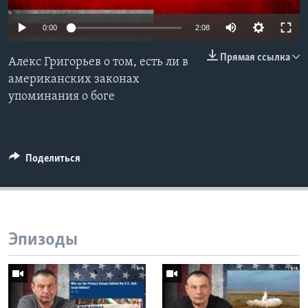
Learning English
0:00
2:08
Прямая ссылка
СОЦИАЛЬНЫЕ СЕТИ
Алекс Григорьев о том, есть ли в
американских законах
упоминания о боге
Языки
Поделиться
Эпизоды