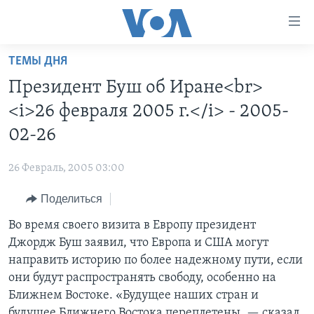
Линки
доступности
Перейти
ТЕМЫ ДНЯ
на
ГЛАВНОЕ
Президент Буш об Иране<br>
основной
ПРОГРАММЫ
контент
<i>26 февраля 2005 г.</i> - 2005-
ПРОЕКТЫ
Перейти
АМЕРИКА
02-26
к
ЭКСПЕРТИЗА
НОВОСТИ ЗА МИНУТУ
УЧИМ АНГЛИЙСКИЙ
основной
26 Февраль, 2005 03:00
ИНТЕРВЬЮ
ИТОГИ
НАША АМЕРИКАНСКАЯ ИСТОРИЯ
навигации
Перейти
Поделиться
ФАКТЫ ПРОТИВ ФЕЙКОВ
ПОЧЕМУ ЭТО ВАЖНО?
А КАК В АМЕРИКЕ?
в
Во время своего визита в Европу президент
ЗА СВОБОДУ ПРЕССЫ
ДИСКУССИЯ VOA
АРТЕФАКТЫ
поиск
Джордж Буш заявил, что Европа и США могут
УЧИМ АНГЛИЙСКИЙ
ДЕТАЛИ
АМЕРИКАНСКИЕ ГОРОДКИ
направить историю по более надежному пути, если
ВИДЕО
они будут распространять свободу, особенно на
НЬЮ-ЙОРК NEW YORK
ТЕСТЫ
Ближнем Востоке. «Будущее наших стран и
ПОДПИСКА НА НОВОСТИ
АМЕРИКА. БОЛЬШОЕ ПУТЕШЕСТВИЕ
будущее Ближнего Востока переплетены, — сказал