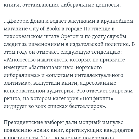
книги, отстаивающие либеральные ценности.
Learning English
...Джерри Донаги ведает закупками в крупнейшем
СОЦИАЛЬНЫЕ СЕТИ
магазине Citу of Books в городе Портленде в
тихоокеанском штате Орегон и по долгу службы
следит за изменениями в издательской политике. В
этом году он отмечает следующую тенденцию:
Языки
«Множество издательств, которых по привычке
именуют «бастионами нью-йоркского
либерализма» и «оплотами интеллектуального
элитизма», выпустили книги, адресованные
консервативной аудитории. Это отвечает запросам
рынка, на котором категория «нонфикшн»
лидирует во всех списках бестселлеров».
Президентские выборы дали мощный импульс
появлению новых книг, критикующих кандидатов
в президенты. Так, по мнению политологов,