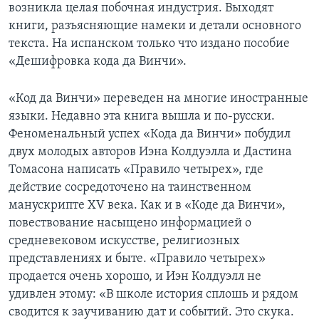
возникла целая побочная индустрия. Выходят
книги, разъясняющие намеки и детали основного
текста. На испанском только что издано пособие
«Дешифровка кода да Винчи».
«Код да Винчи» переведен на многие иностранные
языки. Недавно эта книга вышла и по-русски.
Феноменальный успех «Кода да Винчи» побудил
двух молодых авторов Иэна Колдуэлла и Дастина
Томасона написать «Правило четырех», где
действие сосредоточено на таинственном
манускрипте XV века. Как и в «Коде да Винчи»,
повествование насыщено информацией о
средневековом искусстве, религиозных
представлениях и быте. «Правило четырех»
продается очень хорошо, и Иэн Колдуэлл не
удивлен этому: «В школе история сплошь и рядом
сводится к заучиванию дат и событий. Это скука.