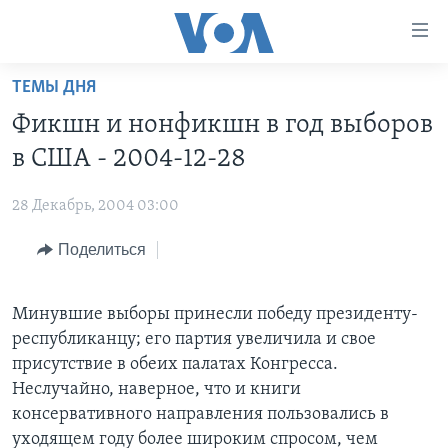
Линки
доступности
Перейти
ТЕМЫ ДНЯ
на
ГЛАВНОЕ
Фикшн и нонфикшн в год выборов
основной
ПРОГРАММЫ
контент
в США - 2004-12-28
ПРОЕКТЫ
Перейти
АМЕРИКА
к
28 Декабрь, 2004 03:00
ЭКСПЕРТИЗА
НОВОСТИ ЗА МИНУТУ
УЧИМ АНГЛИЙСКИЙ
основной
Поделиться
ИНТЕРВЬЮ
ИТОГИ
НАША АМЕРИКАНСКАЯ ИСТОРИЯ
навигации
Перейти
ФАКТЫ ПРОТИВ ФЕЙКОВ
ПОЧЕМУ ЭТО ВАЖНО?
А КАК В АМЕРИКЕ?
в
Минувшие выборы принесли победу президенту-
ЗА СВОБОДУ ПРЕССЫ
ДИСКУССИЯ VOA
АРТЕФАКТЫ
поиск
республиканцу; его партия увеличила и свое
УЧИМ АНГЛИЙСКИЙ
ДЕТАЛИ
АМЕРИКАНСКИЕ ГОРОДКИ
присутствие в обеих палатах Конгресса.
Неслучайно, наверное, что и книги
ВИДЕО
НЬЮ-ЙОРК NEW YORK
ТЕСТЫ
консервативного направления пользовались в
ПОДПИСКА НА НОВОСТИ
АМЕРИКА. БОЛЬШОЕ ПУТЕШЕСТВИЕ
уходящем году более широким спросом, чем