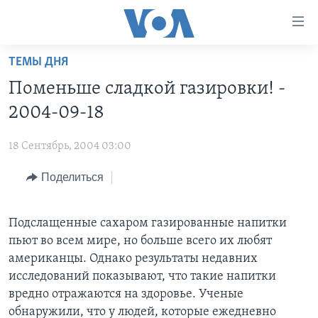
Линки
доступности
Перейти
ТЕМЫ ДНЯ
на
ГЛАВНОЕ
Поменьше сладкой газировки! -
основной
ПРОГРАММЫ
контент
2004-09-18
ПРОЕКТЫ
Перейти
АМЕРИКА
к
18 Сентябрь, 2004 03:00
ЭКСПЕРТИЗА
НОВОСТИ ЗА МИНУТУ
УЧИМ АНГЛИЙСКИЙ
основной
Поделиться
ИНТЕРВЬЮ
ИТОГИ
НАША АМЕРИКАНСКАЯ ИСТОРИЯ
навигации
Перейти
ФАКТЫ ПРОТИВ ФЕЙКОВ
ПОЧЕМУ ЭТО ВАЖНО?
А КАК В АМЕРИКЕ?
в
Подслащенные сахаром газированные напитки
ЗА СВОБОДУ ПРЕССЫ
ДИСКУССИЯ VOA
АРТЕФАКТЫ
поиск
пьют во всем мире, но больше всего их любят
УЧИМ АНГЛИЙСКИЙ
ДЕТАЛИ
АМЕРИКАНСКИЕ ГОРОДКИ
американцы. Однако результаты недавних
исследований показывают, что такие напитки
ВИДЕО
НЬЮ-ЙОРК NEW YORK
ТЕСТЫ
вредно отражаются на здоровье. Ученые
ПОДПИСКА НА НОВОСТИ
АМЕРИКА. БОЛЬШОЕ ПУТЕШЕСТВИЕ
обнаружили, что у людей, которые ежедневно