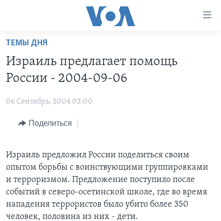
Линки
доступности
Перейти
ТЕМЫ ДНЯ
на
ГЛАВНОЕ
Израиль предлагает помощь
основной
ПРОГРАММЫ
контент
России - 2004-09-06
ПРОЕКТЫ
Перейти
АМЕРИКА
к
06 Сентябрь, 2004 03:00
ЭКСПЕРТИЗА
НОВОСТИ ЗА МИНУТУ
УЧИМ АНГЛИЙСКИЙ
основной
Поделиться
ИНТЕРВЬЮ
ИТОГИ
НАША АМЕРИКАНСКАЯ ИСТОРИЯ
навигации
Перейти
ФАКТЫ ПРОТИВ ФЕЙКОВ
ПОЧЕМУ ЭТО ВАЖНО?
А КАК В АМЕРИКЕ?
в
Израиль предложил России поделиться своим
ЗА СВОБОДУ ПРЕССЫ
ДИСКУССИЯ VOA
АРТЕФАКТЫ
поиск
опытом борьбы с воинствующими группировками
УЧИМ АНГЛИЙСКИЙ
ДЕТАЛИ
АМЕРИКАНСКИЕ ГОРОДКИ
и терроризмом. Предложение поступило после
событий в северо-осетинской школе, где во время
ВИДЕО
НЬЮ-ЙОРК NEW YORK
ТЕСТЫ
нападения террористов было убито более 350
ПОДПИСКА НА НОВОСТИ
АМЕРИКА. БОЛЬШОЕ ПУТЕШЕСТВИЕ
человек, половина из них - дети.