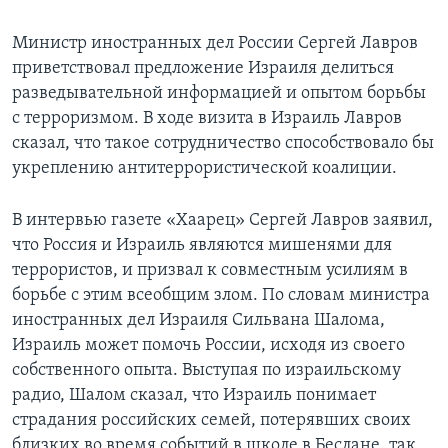
Learning English
Министр иностранных дел России Сергей Лавров
приветствовал предложение Израиля делиться
СОЦИАЛЬНЫЕ СЕТИ
разведывательной информацией и опытом борьбы
с терроризмом. В ходе визита в Израиль Лавров
сказал, что такое сотрудничество способствовало бы
укреплению антитеррористической коалиции.
Языки
В интервью газете «Хаарец» Сергей Лавров заявил,
что Россия и Израиль являются мишенями для
террористов, и призвал к совместным усилиям в
борьбе с этим всеобщим злом. По словам министра
иностранных дел Израиля Сильвана Шалома,
Израиль может помочь России, исходя из своего
собственного опыта. Выступая по израильскому
радио, Шалом сказал, что Израиль понимает
страдания российских семей, потерявших своих
близких во время событий в школе в Беслане, так