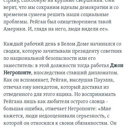
страну, способную на крупные свершения. Они
верят, что мы сохраним идеалы демократии и со
временем сумеем решить наши социальные
проблемы. Рейган был олицетворением такой
Америки. И, глядя на него, люди видели ее».
Каждый рабочий день в Белом Доме начинался со
сводки, которую зачитывали президенту советник
по национальной безопасности или его
заместитель: в этой должности тогда работал
Джон
Негропонте
, впоследствии ставший дипломатом.
Как он вспоминает, Рейган, выслушав Пауэлла,
отвечал ему анекдотом, который доставал из
отведенного для этого ящика. Но воспринимать
Рейгана лишь как любителя острого словца -
большая ошибка, отмечает Негропонте: «Мне
кажется, люди недооценивали серьезность, с
которой он относился к своим обязанностям. Он