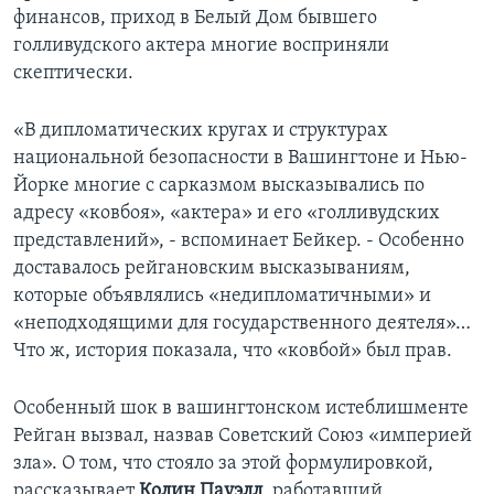
финансов, приход в Белый Дом бывшего
Learning English
голливудского актера многие восприняли
скептически.
СОЦИАЛЬНЫЕ СЕТИ
«В дипломатических кругах и структурах
национальной безопасности в Вашингтоне и Нью-
Йорке многие с сарказмом высказывались по
Языки
адресу «ковбоя», «актера» и его «голливудских
представлений», - вспоминает Бейкер. - Особенно
доставалось рейгановским высказываниям,
которые объявлялись «недипломатичными» и
«неподходящими для государственного деятеля»…
Что ж, история показала, что «ковбой» был прав.
Особенный шок в вашингтонском истеблишменте
Рейган вызвал, назвав Советский Союз «империей
зла». О том, что стояло за этой формулировкой,
рассказывает
Колин Пауэлл
, работавший