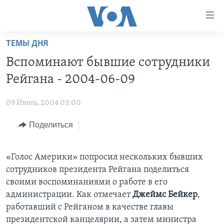
Линки
доступности
Перейти
ТЕМЫ ДНЯ
на
ГЛАВНОЕ
Вспоминают бывшие сотрудники
основной
ПРОГРАММЫ
контент
Рейгана - 2004-06-09
ПРОЕКТЫ
Перейти
АМЕРИКА
к
09 Июнь, 2004 03:00
ЭКСПЕРТИЗА
НОВОСТИ ЗА МИНУТУ
УЧИМ АНГЛИЙСКИЙ
основной
Поделиться
ИНТЕРВЬЮ
ИТОГИ
НАША АМЕРИКАНСКАЯ ИСТОРИЯ
навигации
Перейти
ФАКТЫ ПРОТИВ ФЕЙКОВ
ПОЧЕМУ ЭТО ВАЖНО?
А КАК В АМЕРИКЕ?
в
«Голос Америки» попросил нескольких бывших
ЗА СВОБОДУ ПРЕССЫ
ДИСКУССИЯ VOA
АРТЕФАКТЫ
поиск
сотрудников президента Рейгана поделиться
УЧИМ АНГЛИЙСКИЙ
ДЕТАЛИ
АМЕРИКАНСКИЕ ГОРОДКИ
своими воспоминаниями о работе в его
администрации. Как отмечает
Джеймс Бейкер
,
ВИДЕО
НЬЮ-ЙОРК NEW YORK
ТЕСТЫ
работавший с Рейганом в качестве главы
ПОДПИСКА НА НОВОСТИ
АМЕРИКА. БОЛЬШОЕ ПУТЕШЕСТВИЕ
президентской канцелярии, а затем министра