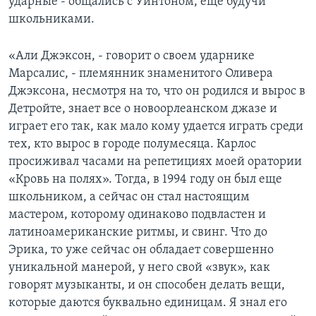
ударные - общались с Уинтоном, еще будучи
школьниками.
«Али Джэксон, - говорит о своем ударнике
Марсалис, - племянник знаменитого Оливера
Джэксона, несмотря на то, что он родился и вырос в
Детройте, знает все о новоорлеанском джазе и
играет его так, как мало кому удается играть среди
тех, кто вырос в городе полумесяца. Карлос
просиживал часами на репетициях моей оратории
«Кровь на полях». Тогда, в 1994 году он был еще
школьником, а сейчас он стал настоящим
мастером, которому одинаково подвластен и
латиноамериканские ритмы, и свинг. Что до
Эрика, то уже сейчас он обладает совершенно
уникальной манерой, у него свой «звук», как
говорят музыканты, и он способен делать вещи,
которые даются буквально единицам. Я знал его