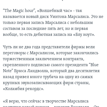
Learning English
“The Magic hour”, «Волшебный час» - так
называется новый диск Уинтона Марсалиса. Это не
СОЦИАЛЬНЫЕ СЕТИ
только первая запись Марсалиса с небольшим
составом за последние пять лет, но и первая
вообще, то есть дебютная запись на «Блу ноут».
Языки
Чуть ли не два года представители фирмы вели
переговоры с Марсалисом, которые закончились
торжественным заключением контракта,
скрепленного подписью самого президента “Blue
Note” Брюса Ландволла, который два десятилетия
назад привел юного трубача на одну из самых
крупных звукозаписывающих фирм страны,
«Коламбия рекордс».
«Я верю, что сейчас в творчестве Марсалиса