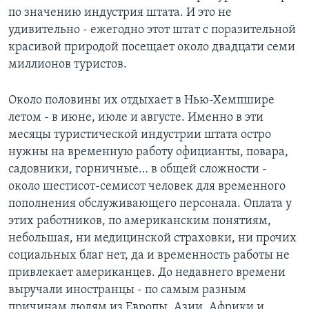
по значению индустрия штата. И это не
Learning English
удивительно - ежегодно этот штат с поразительной
красивой природой посещает около двадцати семи
СОЦИАЛЬНЫЕ СЕТИ
миллионов туристов.
Около половины их отдыхает в Нью-Хемпшире
летом - в июне, июле и августе. Именно в эти
Языки
месяцы туристической индустрии штата остро
нужны на временную работу официанты, повара,
садовники, горничные… в общей сложности -
около шестисот-семисот человек для временного
пополнения обслуживающего персонала. Оплата у
этих работников, по американским понятиям,
небольшая, ни медицинской страховки, ни прочих
социальных благ нет, да и временность работы не
привлекает американцев. До недавнего времени
выручали иностранцы - по самым разным
причинам людям из Европы, Азии, Африки и