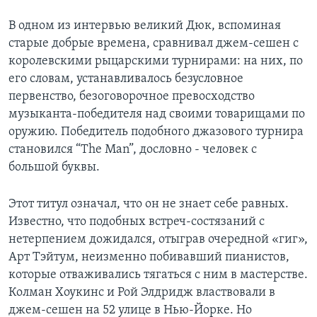
В одном из интервью великий Дюк, вспоминая
старые добрые времена, сравнивал джем-сешен с
королевскими рыцарскими турнирами: на них, по
его словам, устанавливалось безусловное
первенство, безоговорочное превосходство
музыканта-победителя над своими товарищами по
оружию. Победитель подобного джазового турнира
становился “The Man”, дословно - человек с
большой буквы.
Этот титул означал, что он не знает себе равных.
Известно, что подобных встреч-состязаний с
нетерпением дожидался, отыграв очередной «гиг»,
Арт Тэйтум, неизменно побивавший пианистов,
которые отваживались тягаться с ним в мастерстве.
Колман Хоукинс и Рой Элдридж властвовали в
джем-сешен на 52 улице в Нью-Йорке. Но