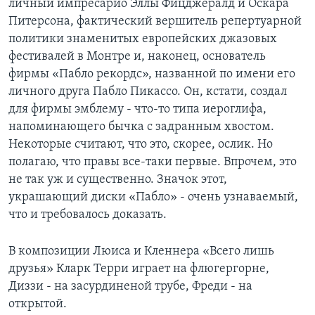
личный импресарио Эллы Фицджералд и Оскара
Питерсона, фактический вершитель репертуарной
политики знаменитых европейских джазовых
фестивалей в Монтре и, наконец, основатель
фирмы «Пабло рекордс», названной по имени его
личного друга Пабло Пикассо. Он, кстати, создал
для фирмы эмблему - что-то типа иероглифа,
напоминающего бычка с задранным хвостом.
Некоторые считают, что это, скорее, ослик. Но
полагаю, что правы все-таки первые. Впрочем, это
не так уж и существенно. Значок этот,
украшающий диски «Пабло» - очень узнаваемый,
что и требовалось доказать.
В композиции Люиса и Кленнера «Всего лишь
друзья» Кларк Терри играет на флюгергорне,
Диззи - на засурдиненой трубе, Фреди - на
открытой.