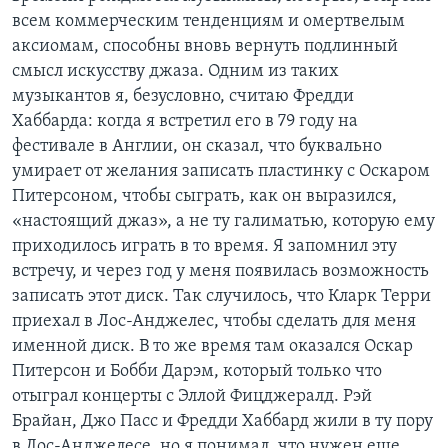
всем коммерческим тенденциям и омертвелым
аксиомам, способны вновь вернуть подлинный
смысл искусству джаза. Одним из таких
музыкантов я, безусловно, считаю Фредди
Хаббарда: когда я встретил его в 79 году на
фестивале в Англии, он сказал, что буквально
умирает от желания записать пластинку с Оскаром
Питерсоном, чтобы сыграть, как он выразился,
«настоящий джаз», а не ту галиматью, которую ему
приходилось играть в то время. Я запомнил эту
встречу, и через год у меня появилась возможность
записать этот диск. Так случилось, что Кларк Терри
приехал в Лос-Анджелес, чтобы сделать для меня
именной диск. В то же время там оказался Оскар
Питерсон и Бобби Дарэм, который только что
отыграл концерты с Эллой Фицджералд. Рэй
Брайан, Джо Пасс и Фредди Хаббард жили в ту пору
в Лос-Анджелесе, но я понимал, что нужен еще