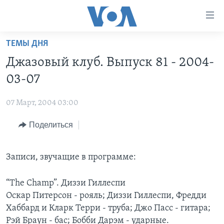
Линки
доступности
Перейти
ТЕМЫ ДНЯ
на
ГЛАВНОЕ
Джазовый клуб. Выпуск 81 - 2004-
основной
ПРОГРАММЫ
контент
03-07
ПРОЕКТЫ
Перейти
АМЕРИКА
к
07 Март, 2004 03:00
ЭКСПЕРТИЗА
НОВОСТИ ЗА МИНУТУ
УЧИМ АНГЛИЙСКИЙ
основной
Поделиться
ИНТЕРВЬЮ
ИТОГИ
НАША АМЕРИКАНСКАЯ ИСТОРИЯ
навигации
Перейти
ФАКТЫ ПРОТИВ ФЕЙКОВ
ПОЧЕМУ ЭТО ВАЖНО?
А КАК В АМЕРИКЕ?
в
Записи, звучащие в программе:
ЗА СВОБОДУ ПРЕССЫ
ДИСКУССИЯ VOA
АРТЕФАКТЫ
поиск
УЧИМ АНГЛИЙСКИЙ
ДЕТАЛИ
АМЕРИКАНСКИЕ ГОРОДКИ
“The Champ”. Диззи Гиллеспи
Оскар Питерсон - рояль; Диззи Гиллеспи, Фредди
ВИДЕО
НЬЮ-ЙОРК NEW YORK
ТЕСТЫ
Хаббард и Кларк Терри - труба; Джо Пасс - гитара;
ПОДПИСКА НА НОВОСТИ
АМЕРИКА. БОЛЬШОЕ ПУТЕШЕСТВИЕ
Рэй Браун - бас; Бобби Дарэм - ударные.