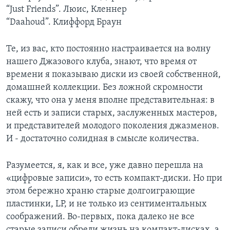
“Just Friends”. Люис, Кленнер
Learning English
“Daahoud”. Клиффорд Браун
СОЦИАЛЬНЫЕ СЕТИ
Те, из вас, кто постоянно настраивается на волну
нашего Джазового клуба, знают, что время от
времени я показываю диски из своей собственной,
домашней коллекции. Без ложной скромности
Языки
скажу, что она у меня вполне представительная: в
ней есть и записи старых, заслуженных мастеров,
и представителей молодого поколения джазменов.
И - достаточно солидная в смысле количества.
Разумеется, я, как и все, уже давно перешла на
«цифровые записи», то есть компакт-диски. Но при
этом бережно храню старые долгоиграющие
пластинки, LP, и не только из сентиментальных
соображений. Во-первых, пока далеко не все
старые записи обрели жизнь на компакт-дисках, а,