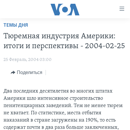
Линки
доступности
Перейти
ТЕМЫ ДНЯ
на
ГЛАВНОЕ
Тюремная индустрия Америки:
основной
ПРОГРАММЫ
контент
итоги и перспективы - 2004-02-25
ПРОЕКТЫ
Перейти
АМЕРИКА
к
25 Февраль, 2004 03:00
ЭКСПЕРТИЗА
НОВОСТИ ЗА МИНУТУ
УЧИМ АНГЛИЙСКИЙ
основной
Поделиться
ИНТЕРВЬЮ
ИТОГИ
НАША АМЕРИКАНСКАЯ ИСТОРИЯ
навигации
Перейти
ФАКТЫ ПРОТИВ ФЕЙКОВ
ПОЧЕМУ ЭТО ВАЖНО?
А КАК В АМЕРИКЕ?
в
Два последних десятилетия во многих штатах
ЗА СВОБОДУ ПРЕССЫ
ДИСКУССИЯ VOA
АРТЕФАКТЫ
поиск
Америки шло интенсивное строительство
УЧИМ АНГЛИЙСКИЙ
ДЕТАЛИ
АМЕРИКАНСКИЕ ГОРОДКИ
пенитенциарных заведений. Тем не менее тюрем
не хватает. По статистике, места отбытия
ВИДЕО
НЬЮ-ЙОРК NEW YORK
ТЕСТЫ
наказаний в стране загружены на 190%, то есть
ПОДПИСКА НА НОВОСТИ
АМЕРИКА. БОЛЬШОЕ ПУТЕШЕСТВИЕ
содержат почти в два раза больше заключенных,