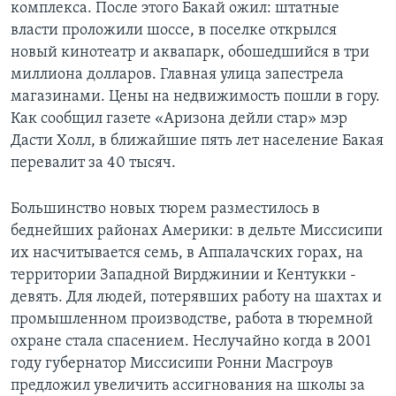
комплекса. После этого Бакай ожил: штатные
власти проложили шоссе, в поселке открылся
новый кинотеатр и аквапарк, обошедшийся в три
миллиона долларов. Главная улица запестрела
магазинами. Цены на недвижимость пошли в гору.
Как сообщил газете «Аризона дейли стар» мэр
Дасти Холл, в ближайшие пять лет население Бакая
перевалит за 40 тысяч.
Большинство новых тюрем разместилось в
беднейших районах Америки: в дельте Миссисипи
их насчитывается семь, в Аппалачских горах, на
территории Западной Вирджинии и Кентукки -
девять. Для людей, потерявших работу на шахтах и
промышленном производстве, работа в тюремной
охране стала спасением. Неслучайно когда в 2001
году губернатор Миссисипи Ронни Масгроув
предложил увеличить ассигнования на школы за