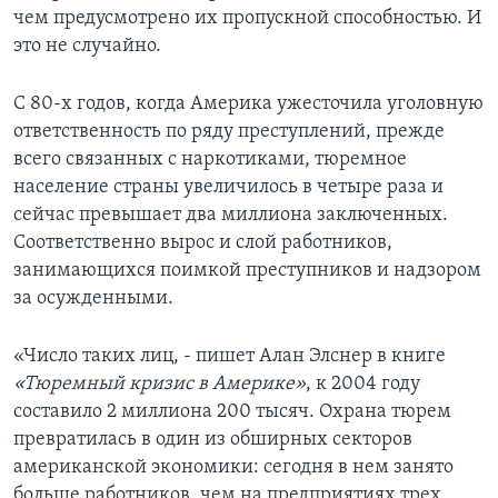
чем предусмотрено их пропускной способностью. И
Learning English
это не случайно.
СОЦИАЛЬНЫЕ СЕТИ
С 80-х годов, когда Америка ужесточила уголовную
ответственность по ряду преступлений, прежде
всего связанных с наркотиками, тюремное
население страны увеличилось в четыре раза и
Языки
сейчас превышает два миллиона заключенных.
Соответственно вырос и слой работников,
занимающихся поимкой преступников и надзором
за осужденными.
«Число таких лиц, - пишет Алан Элснер в книге
«Тюремный кризис в Америке»
, к 2004 году
составило 2 миллиона 200 тысяч. Охрана тюрем
превратилась в один из обширных секторов
американской экономики: сегодня в нем занято
больше работников, чем на предприятиях трех