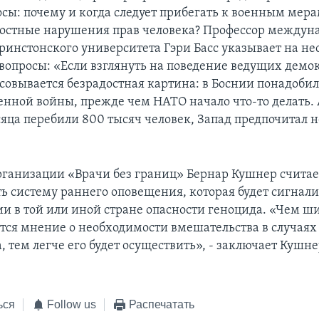
сы: почему и когда следует прибегать к военным мера
лостные нарушения прав человека? Профессор между
инстонского университета Гэри Басс указывает на не
 вопросы: «Если взглянуть на поведение ведущих демо
совывается безрадостная картина: в Боснии понадобил
енной войны, прежде чем НАТО начало что-то делать. 
сяца перебили 800 тысяч человек, Запад предпочитал н
рганизации «Врачи без границ» Бернар Кушнер считае
ть систему раннего оповещения, которая будет сигнали
и в той или иной стране опасности геноцида. «Чем ш
тся мнение о необходимости вмешательства в случая
, тем легче его будет осуществить», - заключает Кушне
ься
Follow us
Распечатать