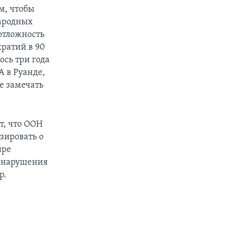
м, чтобы
народных
отложность
кратий в 90
ось три года
А в Руанде,
е замечать
т, что ООН
зировать о
ире
х нарушения
р.