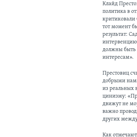
Клайд Престо
политика в о
критиковали 
тот момент б
результат: С
интервенцию 
должны быть 
интересам».
Престовиц сч
добрыми наме
из реальных 
цинизму: «Пр
движут не мо
важно провод
других межд
Как отмечают