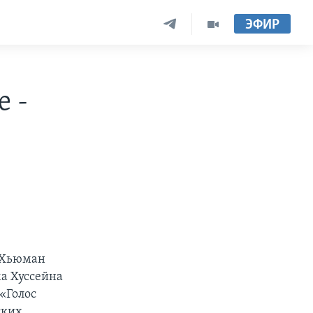
ЭФИР
е -
«Хьюман
ма Хуссейна
«Голос
ских