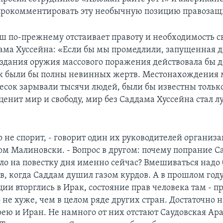
прокомментировать эту необычную позицию правозащ
ш по-прежнему отстаивает правоту и необходимость 
ма Хуссейна: «Если бы мы промедлили, запущенная 
здания оружия массового поражения действовала бы до
к были бы полны невинных жертв. Местонахождения 
 песок зарывали тысячи людей, были бы известны тольк
 ценит мир и свободу, мир без Саддама Хуссейна стал 
о не спорит, - говорит один их руководителей органи
Том Малиновски. - Вопрос в другом: почему попрание 
ало на повестку дня именно сейчас? Вмешиваться надо
в, когда Саддам душил газом курдов. А в прошлом году
ии вторглись в Ирак, состояние прав человека там - п
 не хуже, чем в целом ряде других стран. Достаточно 
ею и Иран. Не намного от них отстают Саудовская Ара