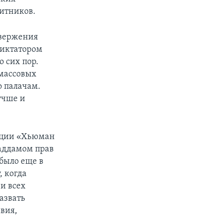
итников.
свержения
диктатором
 сих пор.
массовых
о палачам.
лучше и
зации «Хьюман
Саддамом прав
 было еще в
, когда
ри всех
назвать
вия,