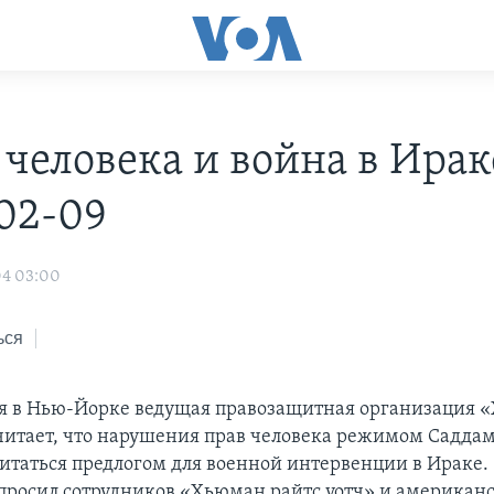
человека и война в Ирак
02-09
04 03:00
ься
я в Нью-Йорке ведущая правозащитная организация 
считает, что нарушения прав человека режимом Садда
итаться предлогом для военной интервенции в Ираке. 
росил сотрудников «Хьюман райтс уотч» и американ