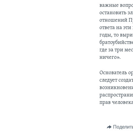
важные вопро
остановить з
отношений Пр
ответа на эти
годы, то выри
братоубийств
где за три ме
ничего».
Основатель о
следует созда
возникновени
распространи
прав человека
Поделит