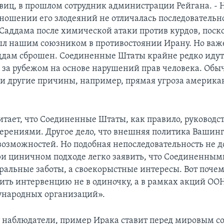
виц, в прошлом сотрудник администрации Рейгана. -
тношении его злодеяний не отличалась последовательн
Саддама после химической атаки против курдов, поск
ыл нашим союзником в противостоянии Ирану. Но ва
аддам сброшен. Соединенные Штаты крайне редко иду
за рубежом на основе нарушений прав человека. Обы
и другие причины, например, прямая угроза америк
итает, что Соединенные Штаты, как правило, руководс
рениями. Другое дело, что внешняя политика Вашинг
возможностей. Но подобная непоследовательность не д
и циничном подходе легко заявить, что Соединенны
ральные заботы, а своекорыстные интересы. Вот почему
ить интервенцию не в одиночку, а в рамках акций ОО
ународных организаций».
 наблюдатели, пример Ирака ставит перед мировым с