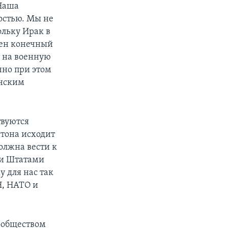
 Наша
остью. Мы не
ольку Ирак в
жен конечный
т на военную
чно при этом
анским
твуются
тона исходит
олжна вести к
ми Штатами
 для нас так
Н, НАТО и
ообществом