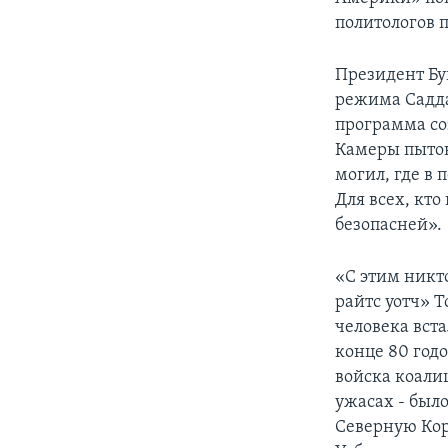
политологов 
Президент Бу
режима Садда
программа со
Камеры пыто
могил, где в
Для всех, кто
безопасней».
«С этим никт
райтс уотч» 
человека вст
конце 80 годо
войска коалиц
ужасах - было
Северную Кор