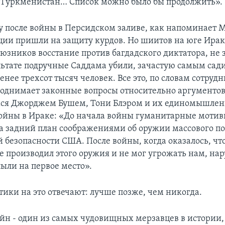
 Туркменистан… Список можно было бы продолжить».
азу после войны в Персидском заливе, как напоминает
ции пришли на защиту курдов. Но шиитов на юге Ира
оюзников восстание против багдадского диктатора, не
ультате подручные Саддама убили, зачастую самым сад
енее трехсот тысяч человек. Все это, по словам сотру
 поднимает законные вопросы относительно аргументов
ся Джорджем Бушем, Тони Блэром и их единомышлен
ойны в Ираке: «До начала войны гуманитарные моти
а задний план соображениями об оружии массового п
 безопасности США. После войны, когда оказалось, чт
е производил этого оружия и не мог угрожать нам, на
лыли на первое место».
тики на это отвечают: лучше позже, чем никогда.
йн - один из самых чудовищных мерзавцев в истории, 