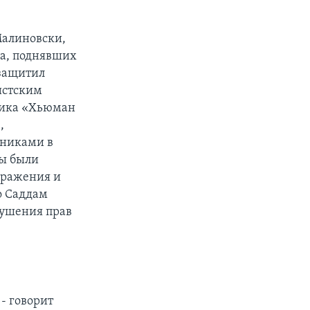
 Малиновски,
ка, поднявших
 защитил
истским
дника «Хьюман
,
никами в
вы были
оражения и
о Саддам
рушения прав
- говорит