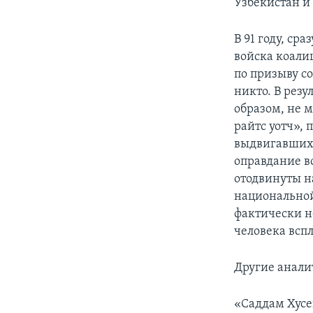
Узбекистан и
В 91 году, ср
войска коали
по призыву с
никто. В рез
образом, не м
райтс уотч»,
выдвигавших
оправдание в
отодвинуты н
национальной
фактически н
человека всп
Другие анали
«Саддам Хусе