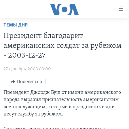
Линки
доступности
Перейти
ТЕМЫ ДНЯ
на
ГЛАВНОЕ
Президент благодарит
основной
ПРОГРАММЫ
контент
американских солдат за рубежом
ПРОЕКТЫ
Перейти
АМЕРИКА
- 2003-12-27
к
ЭКСПЕРТИЗА
НОВОСТИ ЗА МИНУТУ
УЧИМ АНГЛИЙСКИЙ
основной
27 Декабрь, 2003 03:00
ИНТЕРВЬЮ
ИТОГИ
НАША АМЕРИКАНСКАЯ ИСТОРИЯ
навигации
Перейти
Поделиться
ФАКТЫ ПРОТИВ ФЕЙКОВ
ПОЧЕМУ ЭТО ВАЖНО?
А КАК В АМЕРИКЕ?
в
Президент Джордж Буш от имени американского
ЗА СВОБОДУ ПРЕССЫ
ДИСКУССИЯ VOA
АРТЕФАКТЫ
поиск
народа выразил признательность американским
УЧИМ АНГЛИЙСКИЙ
ДЕТАЛИ
АМЕРИКАНСКИЕ ГОРОДКИ
военнослужащим, которые в праздничные дни
ВИДЕО
несут службу за рубежом.
НЬЮ-ЙОРК NEW YORK
ТЕСТЫ
ПОДПИСКА НА НОВОСТИ
АМЕРИКА. БОЛЬШОЕ ПУТЕШЕСТВИЕ