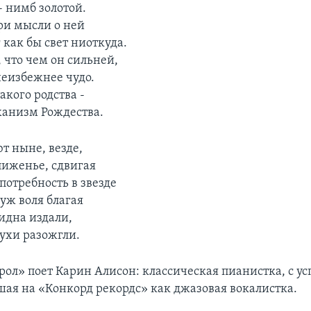
- нимб золотой.
при мысли о ней
 как бы свет ниоткуда.
 что чем он сильней,
неизбежнее чудо.
акого родства -
анизм Рождества.
т ныне, везде,
лиженье, сдвигая
 потребность в звезде
 уж воля благая
идна издали,
тухи разожгли.
рол» поет Карин Алисон: классическая пианистка, с у
ая на «Конкорд рекордс» как джазовая вокалистка.