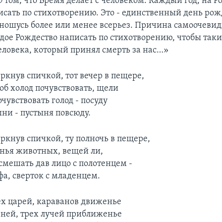
О том, что Время делает с человеком. Каждый год, на Р
исать по стихотворению. Это - единственный день рож
тношусь более или менее всерьез. Причина самоочевид
дое Рождество написать по стихотворению, чтобы так
еловека, который принял смерть за нас…»
ркнув спичкой, тот вечер в пещере,
об холод почувствовать, щели
очувствовать голод - посуду
ыни - пустыня повсюду.
ркнув спичкой, ту полночь в пещере,
анья животных, вещей ли,
смешать дав лицо с полотенцем -
а, сверток с младенцем.
ех царей, караванов движенье
рней, трех лучей приближенье