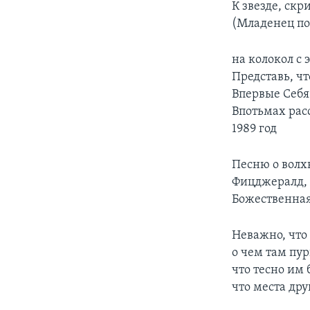
К звезде, скр
(Младенец по
на колокол с 
Представь, ч
Впервые Себя
Впотьмах рас
1989 год
Песню о волх
Фицджералд, г
Божественная
Неважно, что 
о чем там пу
что тесно им 
что места дру