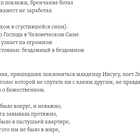
ип поклажи, бренчание ботал
камест не заработал
эхом в сгустившейся сини).
то Господь в Человеческом Сыне
 узнает на огромном
стояньи: бездомный в бездомном
вах, пришедших поклониться младенцу Иисусу, поет Э
олос которой не спутать ни с каким другим, не правда
 о Божественном.
было вокруг, и неважно,
рга завывала протяжно,
было в пастушьей квартире,
гого им не было в мире,