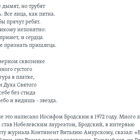
е дымят, но трубят
. Все лица, как пятна.
бы прячут ребят.
никому непонятно:
примет, и сердца
не признать пришлеца.
дверном сквозняке
ного густого
ура в платке,
и Духа Святого
ебе без стыда
ебо и видишь - звезда.
 это написано Иосифом Бродским в 1972 году. Много ле
е став Нобелевским лауреатом, Бродский, в интервью
ту журнала Континент Виталию Амурскому, сказал: «В