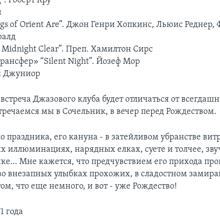
”. Роберт Кру
н
gs of Orient Are”. Джон Генри Хопкинс, Льюис Реднер,
ралд
 Midnight Clear”. Преп. Хамилтон Сирс
ансфер» “Silent Night”. Йозеф Мор
к Джуниор
стреча Джазового клуба будет отличаться от всегдашн
стречаемся мы в Сочельник, в вечер перед Рождеством.
о праздника, его кануна - в затейливом убранстве вит
х иллюминациях, нарядных елках, суете и толчее, зв
ке… Мне кажется, что предчувствием его прихода про
- во внезапных улыбках прохожих, в сладостном замир
ом, что еще немного, и вот - уже Рождество!
1 года