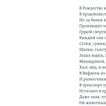
В Рождество 
В продовольс
Из-за банки 
Производит о
Грудой сверт
Каждый сам с
Сетки, сумки,
Шапки, галст
Запах водки, 
Мандаринов, 
Хаос лиц, и н
В Вифлеем из
И разносчики
В транспорт п
Исчезают в п
Даже зная, чт
Ни животных,