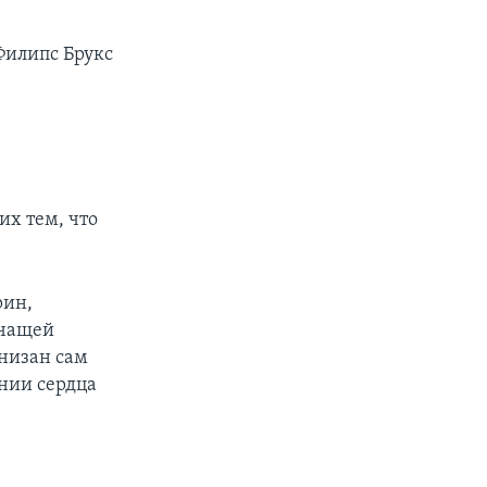
 Филипс Брукс
их тем, что
рин,
учащей
низан сам
ании сердца