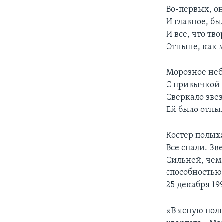
Во-первых, он
И главное, бы
И все, что тв
Отныне, как 
Морозное неб
С привычкой 
Сверкало звез
Ей было отны
Костер полыха
Все спали. Зв
Сильней, чем
способностью
25 декабря 19
«В ясную пол