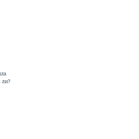
лла
 ли?