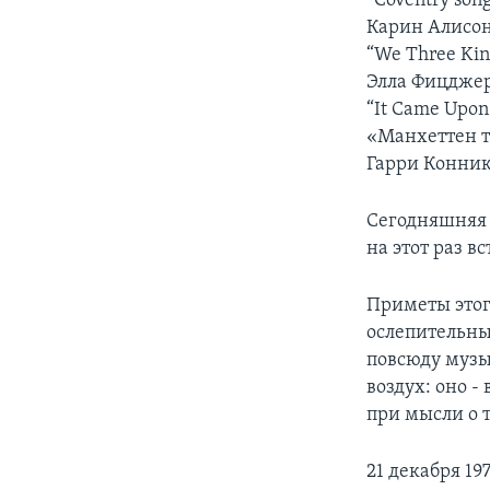
“Coventry song
Карин Алисо
“We Three Kin
Элла Фицдже
“It Came Upon
«Манхеттен тр
Гарри Конни
Сегодняшняя в
на этот раз в
Приметы этог
ослепительны
повсюду музы
воздух: оно 
при мысли о т
21 декабря 197