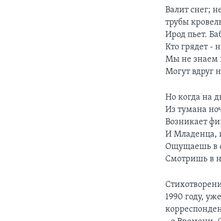
Валит снег; н
трубы кровель
Ирод пьет. Ба
Кто грядет - 
Мы не знаем 
Могут вдруг 
Но когда на 
Из тумана ноч
Возникает фиг
И Младенца, 
Ощущаешь в с
Смотришь в н
Стихотворение
1990 году, уж
корреспонден