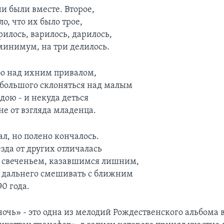
и были вместе. Второе,
ло, что их было трое,
орилось, варилось, дарилось,
минимум, на три делилось.
о над ихним привалом,
большого склоняться над малым
дою - и некуда деться
не от взгляда младенца.
л, но полено кончалось.
езда от других отличалась
 свеченьем, казавшимся лишним,
 дальнего смешивать с ближним
90 года.
ночь» - это одна из мелодий Рождественского альбома 