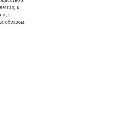
ождество я
дения, к
на, я
им образом