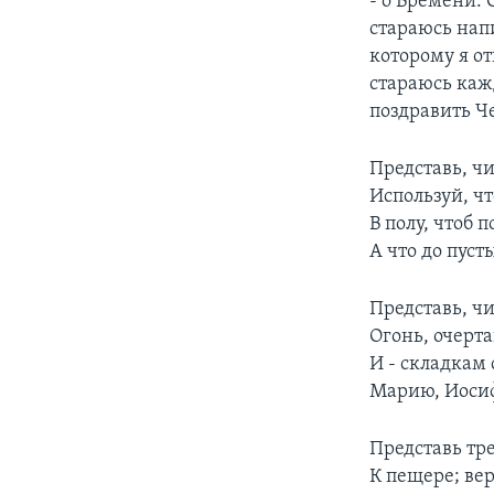
- о Времени. 
стараюсь нап
которому я о
стараюсь каж
поздравить Ч
Представь, чи
Используй, чт
В полу, чтоб п
А что до пуст
Представь, чи
Огонь, очерт
И - складкам 
Марию, Иосиф
Представь тр
К пещере; ве