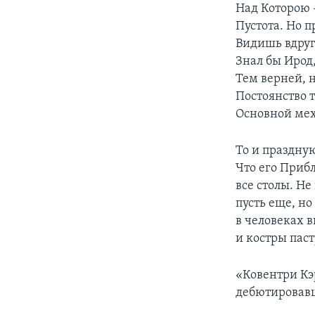
Над Которою 
Пустота. Но 
Видишь вдруг
Знал бы Ирод,
Тем верней, 
Постоянство т
Основной мех
То и праздную
Что его Приб
все столы. Не
пусть еще, но
в человеках в
и костры пас
«Ковентри Кэ
дебютировавш