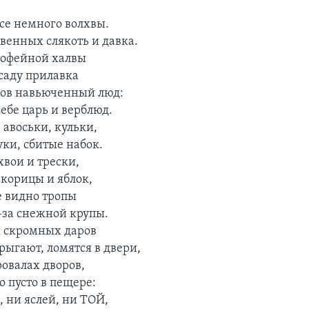
все немного волхвы.
твенных слякоть и давка.
кофейной халвы
саду прилавка
ков навьюченный люд:
ебе царь и верблюд.
 авоськи, кульки,
уки, сбитые набок.
хвои и трески,
корицы и яблок,
е видно тропы
-за снежной крупы.
 скромных даров
рыгают, ломятся в двери,
ровалах дворов,
о пусто в пещере:
 ни яслей, ни ТОЙ,