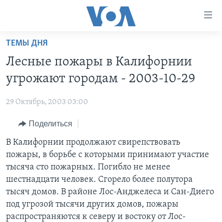
Линки
доступности
Перейти
ТЕМЫ ДНЯ
на
ГЛАВНОЕ
Лесные пожары в Калифорнии
основной
ПРОГРАММЫ
контент
угрожают городам - 2003-10-29
ПРОЕКТЫ
Перейти
АМЕРИКА
к
29 Октябрь, 2003 03:00
ЭКСПЕРТИЗА
НОВОСТИ ЗА МИНУТУ
УЧИМ АНГЛИЙСКИЙ
основной
Поделиться
ИНТЕРВЬЮ
ИТОГИ
НАША АМЕРИКАНСКАЯ ИСТОРИЯ
навигации
Перейти
ФАКТЫ ПРОТИВ ФЕЙКОВ
В Калифорнии продолжают свирепствовать
ПОЧЕМУ ЭТО ВАЖНО?
А КАК В АМЕРИКЕ?
в
пожары, в борьбе с которыми принимают участие
ЗА СВОБОДУ ПРЕССЫ
ДИСКУССИЯ VOA
АРТЕФАКТЫ
поиск
тысяча сто пожарных. Погибло не менее
УЧИМ АНГЛИЙСКИЙ
ДЕТАЛИ
АМЕРИКАНСКИЕ ГОРОДКИ
шестнадцати человек. Сгорело более полутора
тысяч домов. В районе Лос-Анджелеса и Сан-Диего
ВИДЕО
НЬЮ-ЙОРК NEW YORK
ТЕСТЫ
под угрозой тысячи других домов, пожары
ПОДПИСКА НА НОВОСТИ
АМЕРИКА. БОЛЬШОЕ ПУТЕШЕСТВИЕ
распространяются к северу и востоку от Лос-