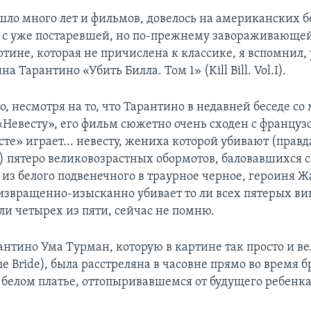
ошло много лет и фильмов, довелось на американских б
и с уже постаревшей, но по-прежнему завораживающ
ртине, которая не причислена к классике, я вспомнил,
а Тарантино «Убить Билла. Том 1» (Kill Bill. Vol.I).
то, несмотря на то, что Тарантино в недавней беседе со
 «Невесту», его фильм сюжетно очень сходен с францу
те» играет... невесту, жениха которой убивают (правд
 пятеро великовозрастных обормотов, баловавшихся 
из белого подвенечного в траурное черное, героиня 
извращенно-изысканно убивает то ли всех пятерых ви
 ли четырех из пяти, сейчас не помню.
антино Ума Турман, которую в картине так просто и в
e Bride), была расстреляна в часовне прямо во время 
 белом платье, оттопыривавшемся от будущего ребенка