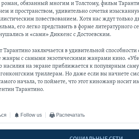
роман, обязанный многим и Толстому, фильм Таранти
нем и пространством, удивительно сочетая изысканн
ллистическим повествованием. Хотя нас ждут только д
ильма, его легко представить в форме литературного с
нушались и «сами» Диккенс с Достоевским.
т Тарантино заключается в удивительной способности
 жанры с самыми экзотическими жанрами кино. «Уби
ю насилия на экране приближается к популярным сам
гонконгским триллерам. Но даже если вы начнете см
самого начала, то поймете, что этот киножанр носит и
вентин Тарантино.
ься
Follow us
Распечатать