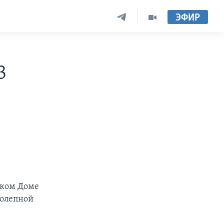
ЭФИР
3
ском Доме
колепной