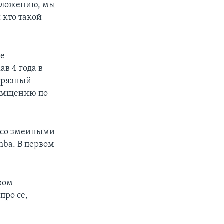
сложению, мы
 кто такой
ве
в 4 года в
 грязный
 отмщению по
в со змеиными
mba. В первом
ром
про се,