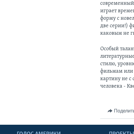
современный 
играет време
форму с нове
две серии!) ф
каковым не г
Особый талан
литературные
стилю, уровн
фильмам или 
картину не с 
человека - К
Поделит