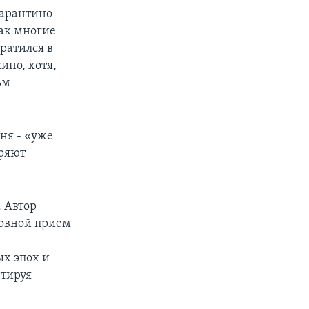
 Тарантино
как многие
ратился в
ино, хотя,
ьм
еня - «уже
еряют
. Автор
новной прием
ых эпох и
нтируя