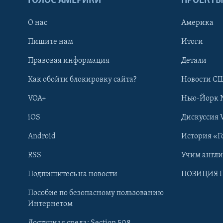
ГОЛОС АМЕРИКИ
ПРОЕКТ
О нас
Америка
Пишите нам
Итоги
Правовая информация
Детали
Как обойти блокировку сайта?
Новости СШ
VOA+
Нью-Йорк 
iOS
Дискуссия 
Android
История «Г
RSS
Учим англ
Learning English
Подпишитесь на новости
ПОЗИЦИЯ 
Пособие по безопасному пользованию
СОЦИАЛЬНЫЕ СЕТИ
Интернетом
Доступная среда: Section 508