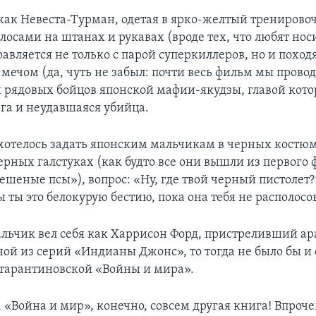
как Невеста-Турман, одетая в ярко-желтый трениров
осами на штанах и рукавах (вроде тех, что любят нос
равляется не только с парой суперкиллеров, но и поход
мечом (да, чуть не забыл: почти весь фильм мы прово
и рядовых бойцов японской мафии-якудзы, главой котор
га и неудавшаяся убийца.
 хотелось задать японским мальчикам в черных костю
ерных галстуках (как будто все они вышли из первого
шеные псы»), вопрос: «Ну, где твой черный пистолет?
 ты это белокурую бестию, пока она тебя не располосо
альчик вел себя как Харрисон Форд, пристреливший ар
ной из серий «Индианы Джонс», то тогда не было бы и
 тарантиновской «Войны и мира».
 «Война и мир», конечно, совсем другая книга! Впроче