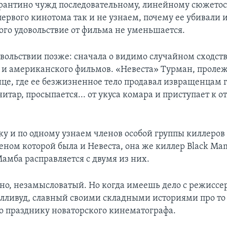
рантино чужд последовательному, линейному сюжето
первого кинотома так и не узнаем, почему ее убивали и
того удовольствие от фильма не уменьшается.
овольствии позже: сначала о видимо случайном сходст
 и американского фильмов. «Невеста» Турман, пролежа
ице, где ее безжизненное тело продавал извращенцам
итар, просыпается... от укуса комара и приступает к
у и по одному узнаем членов особой группы киллеро
еном которой была и Невеста, она же киллер Black Ma
амба расправляется с двумя из них.
но, незамысловатый. Но когда имеешь дело с режиссе
олливуд, славный своими складными историями про то 
то празднику новаторского кинематографа.