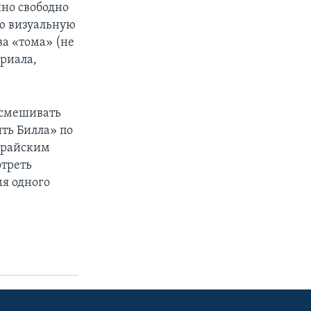
но свободно
ую визуальную
ва «тома» (не
ериала,
 смешивать
ть Билла» по
урайским
отреть
мя одного