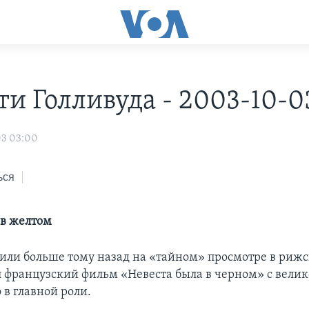
ти Голливуда - 2003-10-0
03 03:00
ься
 в желтом
 или больше тому назад на «тайном» просмотре в риж
л французский фильм «Невеста была в черном» с вели
в главной роли.