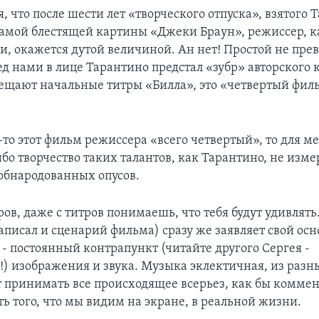
я, что после шести лет «творческого отпуска», взятого
 самой блестящей картины «Джеки Браун», режиссер, 
и, окажется дутой величиной. Ан нет! Простой не прев
ед нами в лице Тарантино предстал «зубр» авторского к
вещают начальные титры «Билла», это «четвертый фил
-то этот фильм режиссера «всего четвертый», то для м
бо творчество таких талантов, как Тарантино, не изм
обнародованных опусов.
ов, даже с титров понимаешь, что тебя будут удивлять
аписал и сценарий фильма) сразу же заявляет свой ос
 - постоянный контрапункт (читайте другого Сергея -
) изображения и звука. Музыка эклектичная, из разн
ет принимать все происходящее всерьез, как бы комме
ь того, что мы видим на экране, в реальной жизни.