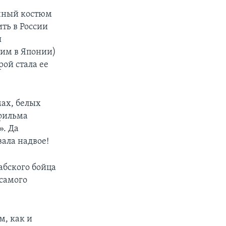
очный костюм
ить в России
я
дим в Японии)
ой стала ее
мах, белых
 фильма
». Да
вала надвое!
абского бойца
 самого
м, как и