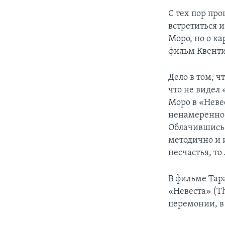
С тех пор пр
встретиться 
Моро, но о ка
фильм Квентин
Дело в том, ч
что не видел
Моро в «Невес
ненамеренно)
Облачившись 
методично и 
несчастья, то
В фильме Тар
«Невеста» (Th
церемонии, в