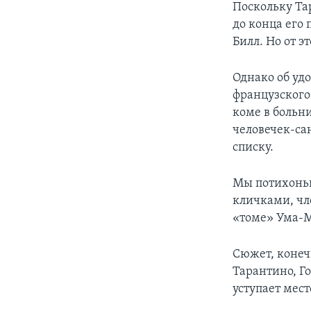
Поскольку Та
до конца его 
Билл. Но от э
Однако об уд
французского
коме в больн
человечек-сан
списку.
Мы потихоньк
кличками, чл
«томе» Ума-М
Сюжет, конеч
Тарантино, Г
уступает мес