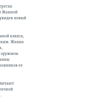
ерегах
ей Жанной
 увидев новый
 мной клялся,
зским. Жанна
а,
с оружием.
Жанны
новников ее
еличают
брачной
.