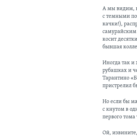
А мы видим, 
с темными пол
качки!), расп
самурайским 
косит десятк
бывшая колле
Иногда так и
рубашках и ч
Тарантино «Бе
пристрелил бы
Но если бы м
с кнутом в од
первого тома
Ой, извините,