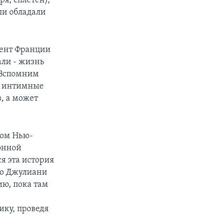
я, сплетен),
ли обладали
дент Франции
али - жизнь
 Вспомним
к интимные
, а может
ром Нью-
онной
я эта история
то Джулиани
ию, пока там
ку, проведя