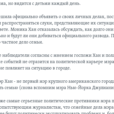
ома, но видится с детьми каждый день.
ешила официально объявить о своих личных делах, пос
и распространяться слухи, представляющие их ситуаци
вете. Моника Хан отказалась обсуждать, как долго он
но и будут ли они добиваться официального развода. П
 частное дело семьи.
 наблюдатели согласны с мнением госпожи Хан и пола
ие событий не отразится на политической карьере мэра
не повлияет на ситуацию в городе.
эр Хан - не первый мэр крупного американского город
ть семью (снова вспомним мэра Нью-Йорка Джулиани
аже самые серьезные политические противники мэра 
бопытствующим журналистам, что семейные дела мэра 
 не будут политически эксплуатировать проблему и, бол