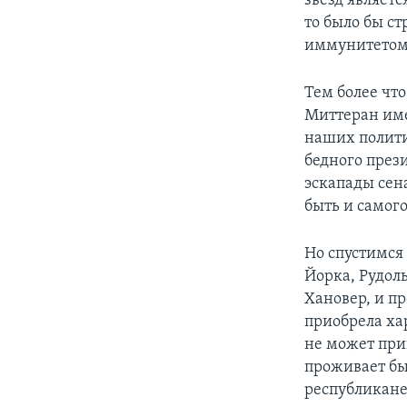
звезд являет
то было бы с
иммунитетом 
Тем более чт
Миттеран име
наших полити
бедного през
эскапады сен
быть и самого
Но спустимся
Йорка, Рудол
Хановер, и пр
приобрела ха
не может при
проживает бы
республикане