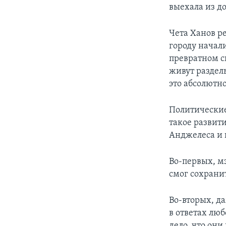
выехала из д
Чета Ханов р
городу начал
превратном с
живут раздель
это абсолютно
Политические
такое развит
Анджелеса и 
Во-первых, м
смог сохрани
Во-вторых, д
в ответах лю
дело, что они