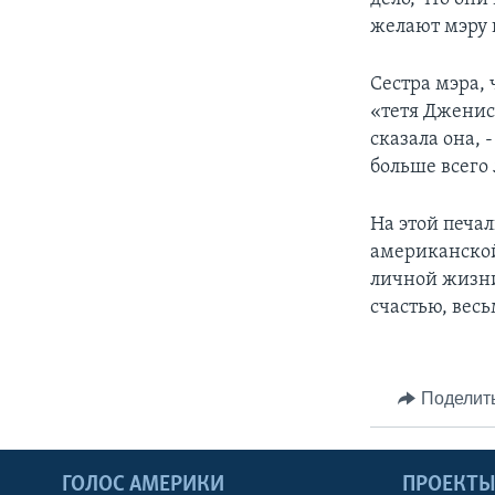
желают мэру и
Сестра мэра, 
«тетя Дженис»
сказала она, 
больше всего 
На этой печал
американской
личной жизни
счастью, вес
Поделит
ГОЛОС АМЕРИКИ
ПРОЕКТ