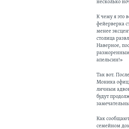
несколько но
К чему я это 
фейерверка с
менее эксцен
столица развл
Наверное, по
разморенными
апельсин!»
Так вот. Посл
Моника офици
личным адвок
будут продолж
замечательны
Как сообщают,
семейном дом