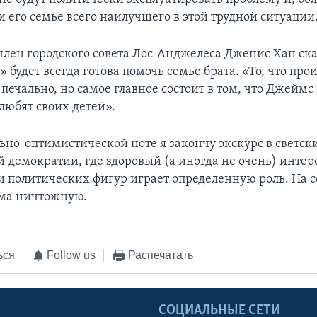
 его семье всего наилучшего в этой трудной ситуации
член городского совета Лос-Анджелеса Дженис Хан ска
 будет всегда готова помочь семье брата. «То, что прои
- печально, но самое главное состоит в том, что Джейм
любят своих детей».
ьно-оптимистической ноте я закончу экскурс в светск
 демократии, где здоровый (а иногда не очень) интере
 политических фигур играет определенную роль. На се
ьма ничтожную.
ься
Follow us
Распечатать
Ы
СОЦИАЛЬНЫЕ СЕТИ