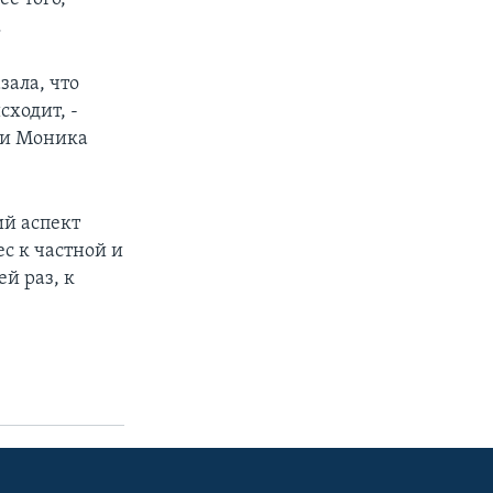
.
зала, что
сходит, -
с и Моника
ий аспект
с к частной и
й раз, к