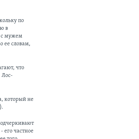
кольку по
ю в
и с мужем
о ее словам,
гают, что
 Лос-
а, который не
).
подчеркивают
- его частное
ее того,