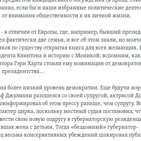
ся предметом каждодневного обсуждения (а проще говор
транно, если бы и наши избранные политические деяте
от внимания общественности к их личной жизни.
о - в отличии от Европы, где, например, бывший прези
л фактически две семьи, и все об этом знали, но молч
ков по существу открытая книга для всех желающих.
идента Клинтона и историю с Моникой; вспомним, ка
атора Гэри Харта стоили ему номинации от демократов
 президентства...
 на более низкий уровень демократии. Еще будучи мэ
ьф Джулиани разошелся со своей супругой, актрисой Д
оинформировал об этом прессу раньше, чем супругу. Вс
рактер цирка, поскольку местный судья постановил, ч
вести свою новую подругу в губернаторскую резиденц
вшая жена с детьми. Тогда «бездомный» губернатор-
ц весьма консервативных убеждений шокировал публи