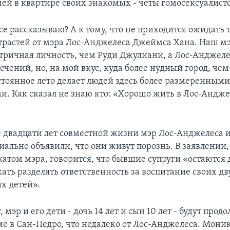
чей в квартире своих знакомых - четы гомосексуалисто
все рассказываю? А к тому, что не приходится ожидать 
трастей от мэра Лос-Анджелеса Джеймса Хана. Наш мэ
тричная личность, чем Руди Джулиани, а Лос-Анджелес
ечений, но, на мой вкус, куда более нудный город, че
стоянное лето делает людей здесь более размеренными
. Как сказал не знаю кто: «Хорошо жить в Лос-Анджел
е двадцати лет совместной жизни мэр Лос-Анджелеса и
ально объявили, что они живут порознь. В заявлени
атом мэра, говорится, что бывшие супруги «остаются 
ать разделять ответственность за воспитание своих дв
х детей».
 мэр и его дети - дочь 14 лет и сын 10 лет - будут прод
е в Сан-Педро, что недалеко от Лос-Анджелеса. Мони