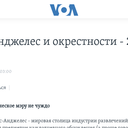
нджелес и окрестности -
 03:00
ься
ческое мэру не чуждо
с-Анджелес - мировая столица индустрии развлечений