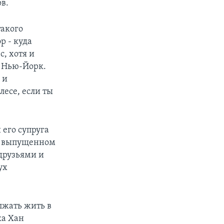
в.
такого
р - куда
, хотя и
м Нью-Йорк.
 и
есе, если ты
 его супруга
и, выпущенном
друзьями и
ух
олжать жить в
ка Хан