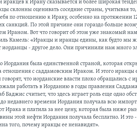
 иракцев к Ирану сказывается и более широкая тенде
кцы склонны оценивать соседние страны, учитывая то,
себя по отношению к Ираку, особенно на протяжении 12
х санкций. По этой причине они гораздо больше воз
ем Ираном. Вот что говорит об этом уже знакомый нам
иль Камель: «Иракцы и иранцы едины, как будто мы ж
т иорданцы - другое дело. Они причинили нам много з
что Иордания была единственной страной, которая откр
 отношения с саддамовским Ираком. И этого иракцы е
 говорят, что иорданские власти плохо обращались с 
зжали работать в Иорданию в годы правления Саддама
б Баджис считает, что здесь играет роль еще одно обст
ть до недавнего времени Иордания получала всю импо
от Ирака и платила за нее цену, которая была ниже р
вины этой нефти Иордания получала бесплатно. И это -
ина того, почему иракцы ее ненавидят».