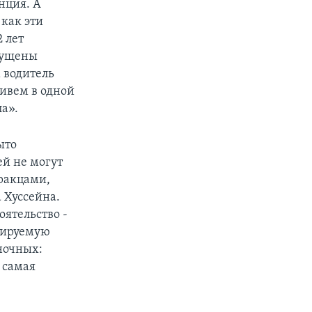
нция. А
 как эти
 лет
мущены
 водитель
ивем в одной
ла».
ыто
й не могут
иракцами,
 Хуссейна.
оятельство -
ртируемую
ыночных:
 самая