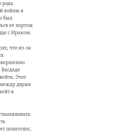
о рода
й войны в
н был
ться ее портом
ицы с Ираком.
ят, что из-за
их
совершенно
 Багдаде
ейта. Этот
 между двумя
вейт в
станавливать
еть
ет политолог,