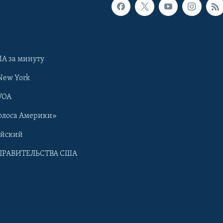
А за минуту
New York
VOA
олоса Америки»
ийский
ПРАВИТЕЛЬСТВА США