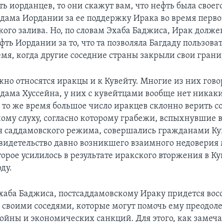
ь иорданцев, то они скажут вам, что нефть была своег
дама Иордании за ее поддержку Ирака во время перво
кого залива. Но, по словам Эхаба Баджиса, Ирак долже
фть Иордании за то, что та позволяла Багдаду пользова
емя, когда другие соседние страны закрыли свои гран
но относятся иракцы и к Кувейту. Многие из них говор
дама Хуссейна, у них с кувейтцами вообще нет никак
 то же время большое число иракцев склонно верить 
ому слуху, согласно которому грабежи, вспыхнувшие в
я саддамовского режима, совершались гражданами Кув
 свидетельство давно возникшего взаимного недоверия
орое усилилось в результате иракского вторжения в Ку
ду.
аба Баджиса, постсаддамовскому Ираку придется вос
 своими соседями, которые могут помочь ему преодол
ойны и экономических санкций. Для этого, как замеча