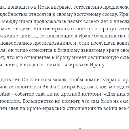
ца, попавшего в Ирак впервые, естественно предполож
дебностью относятся к своему восточному соседу, Ира
а между ними продолжалась целых восемь лет и унесл
амом же деле, многие иракцы относятся к Ирану с сим
ульмане-шииты, составляющие в Ираке большинство.
 подвергались преследованиям и, если послушать водит
я, он тепло относится к бывшему заклятому врагу сво
т, что его отношение к Ирану имеет религиозную осно
-шиит, и его долг - симпатизировать Ирану.
ать лет. Он слишком молод, чтобы помнить ирано-и
 словам политолога Эхаба Самира Баджиса, для молодог
ойна - событие едва ли не древней истории: «Для них э
прошлом. Большинство не помнит, что там было на само
кий след на ирано-иракских отношениях та война все-