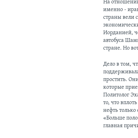
На отношении
именно - ира
страны вели 
экономически
Иорданией, ч
автобуса Шам
стране. Но во
Дело в том, 
поддерживала
простить. Они
которые прие
Политолог Эха
то, что впло
нефть только 
«Больше поло
главная прич