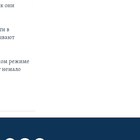
ак они
ти в
зывают
оком режиме
т немало