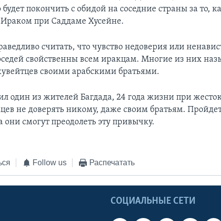
будет покончить с обидой на соседние страны за то, к
 Ираком при Саддаме Хусейне.
раведливо считать, что чувство недоверия или ненавис
седей свойственны всем иракцам. Многие из них на
кувейтцев своими арабскими братьями.
тил один из жителей Багдада, 24 года жизни при жест
цев не доверять никому, даже своим братьям. Пройде
а они смогут преодолеть эту привычку.
ься
Follow us
Распечатать
Ы
СОЦИАЛЬНЫЕ СЕТИ