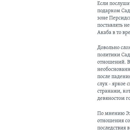
Если послушат
подарком Сад
зоне Персидс
поставлять не
Акаба в то вр
Довольно слож
политики Сад
отношений. В
необоснованн
после падени
слух - яркое
странами, кот
девяностом го
По мнению Эх
отношения со
последствия в