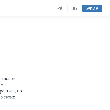
ЭФИР
рака от
ьма
рошлое, но
 о своих