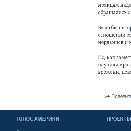
иракцам надо 
обращались с
Было бы несп
отношении со
иорданцев и 
Но, как заме
научили ирак
времени, пок
Поделит
ГОЛОС АМЕРИКИ
ПРОЕКТ