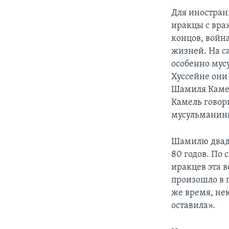
Для иностран
иракцы с враж
концов, войн
жизней. На с
особенно мус
Хуссейне они
Шамиля Камел
Камель говори
мусульманини
Шамилю двадц
80 годов. По
иракцев эта в
произошло в 
же время, не
оставила».