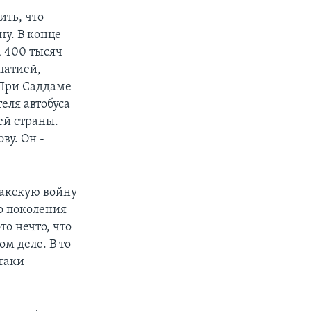
ить, что
ну. В конце
а 400 тысяч
патией,
 При Саддаме
еля автобуса
ей страны.
ву. Он -
ракскую войну
о поколения
то нечто, что
м деле. В то
таки