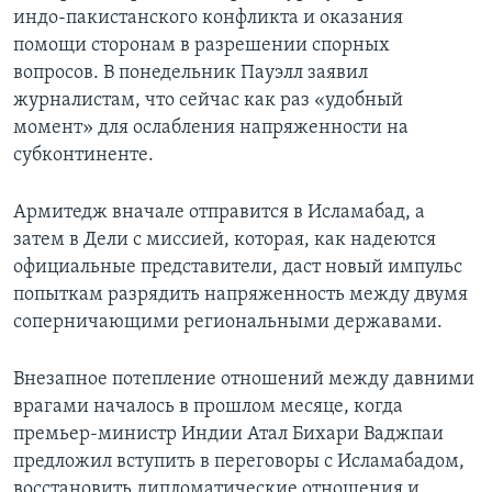
индо-пакистанского конфликта и оказания
Learning English
помощи сторонам в разрешении спорных
вопросов. В понедельник Пауэлл заявил
СОЦИАЛЬНЫЕ СЕТИ
журналистам, что сейчас как раз «удобный
момент» для ослабления напряженности на
субконтиненте.
Языки
Армитедж вначале отправится в Исламабад, а
затем в Дели с миссией, которая, как надеются
официальные представители, даст новый импульс
попыткам разрядить напряженность между двумя
соперничающими региональными державами.
Внезапное потепление отношений между давними
врагами началось в прошлом месяце, когда
премьер-министр Индии Атал Бихари Ваджпаи
предложил вступить в переговоры с Исламабадом,
восстановить дипломатические отношения и