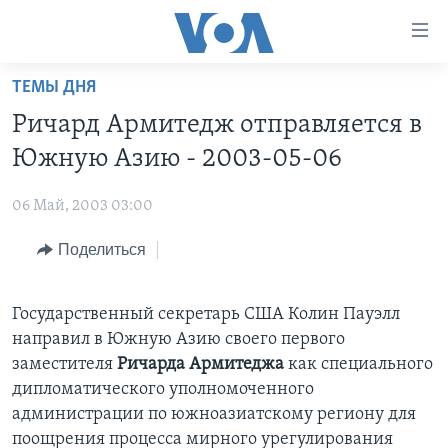
Линки
доступности
Перейти
ТЕМЫ ДНЯ
на
ГЛАВНОЕ
Ричард Армитедж отправляется в
основной
ПРОГРАММЫ
контент
Южную Азию - 2003-05-06
ПРОЕКТЫ
Перейти
АМЕРИКА
к
06 Май, 2003 03:00
ЭКСПЕРТИЗА
НОВОСТИ ЗА МИНУТУ
УЧИМ АНГЛИЙСКИЙ
основной
Поделиться
ИНТЕРВЬЮ
ИТОГИ
НАША АМЕРИКАНСКАЯ ИСТОРИЯ
навигации
Перейти
ФАКТЫ ПРОТИВ ФЕЙКОВ
ПОЧЕМУ ЭТО ВАЖНО?
А КАК В АМЕРИКЕ?
в
Государственный секретарь США Колин Пауэлл
ЗА СВОБОДУ ПРЕССЫ
ДИСКУССИЯ VOA
АРТЕФАКТЫ
поиск
направил в Южную Азию своего первого
УЧИМ АНГЛИЙСКИЙ
ДЕТАЛИ
АМЕРИКАНСКИЕ ГОРОДКИ
заместителя
Ричарда Армитеджа
как специального
дипломатического уполномоченного
ВИДЕО
НЬЮ-ЙОРК NEW YORK
ТЕСТЫ
администрации по южноазиатскому региону для
ПОДПИСКА НА НОВОСТИ
АМЕРИКА. БОЛЬШОЕ ПУТЕШЕСТВИЕ
поощрения процесса мирного урегулирования