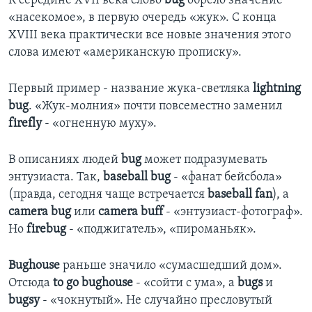
К середине XVII века слово
bug
обрело значение
«насекомое», в первую очередь «жук». С конца
Learning English
XVIII века практически все новые значения этого
слова имеют «американскую прописку».
СОЦИАЛЬНЫЕ СЕТИ
Первый пример - название жука-светляка
lightning
bug
. «Жук-молния» почти повсеместно заменил
firefly
- «огненную муху».
Языки
В описаниях людей
bug
может подразумевать
энтузиаста. Так,
baseball bug
- «фанат бейсбола»
(правда, сегодня чаще встречается
baseball fan
), а
camera bug
или
camera buff
- «энтузиаст-фотограф».
Но
firebug
- «поджигатель», «пироманьяк».
Bughouse
раньше значило «сумасшедший дом».
Отсюда
to go bughouse
- «сойти с ума», а
bugs
и
bugsy
- «чокнутый». Не случайно пресловутый