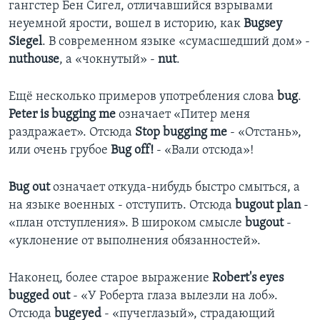
гангстер Бен Сигел, отличавшийся взрывами
неуемной ярости, вошел в историю, как
Bugsey
Siegel
. В современном языке «сумасшедший дом» -
nuthouse
, а «чокнутый» -
nut
.
Ещё несколько примеров употребления слова
bug
.
Peter is bugging me
означает «Питер меня
раздражает». Отсюда
Stop bugging me
- «Отстань»,
или очень грубое
Bug off!
- «Вали отсюда»!
Bug out
означает откуда-нибудь быстро смыться, а
на языке военных - отступить. Отсюда
bugout plan
-
«план отступления». В широком смысле
bugout
-
«уклонение от выполнения обязанностей».
Наконец, более старое выражение
Robert's eyes
bugged out
- «У Роберта глаза вылезли на лоб».
Отсюда
bugeyed
- «пучеглазый», страдающий