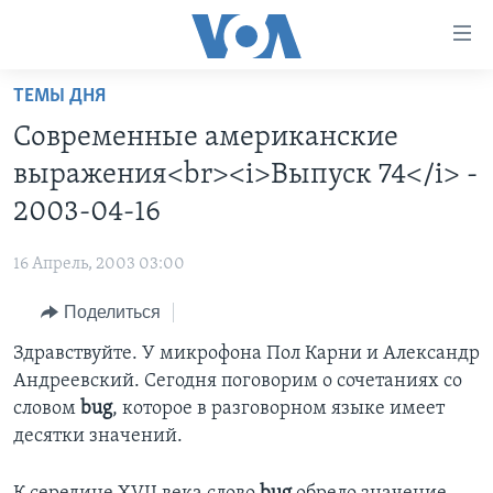
Линки
доступности
Перейти
ТЕМЫ ДНЯ
на
ГЛАВНОЕ
Современные американские
основной
ПРОГРАММЫ
контент
выражения<br><i>Выпуск 74</i> -
ПРОЕКТЫ
Перейти
АМЕРИКА
2003-04-16
к
ЭКСПЕРТИЗА
НОВОСТИ ЗА МИНУТУ
УЧИМ АНГЛИЙСКИЙ
основной
16 Апрель, 2003 03:00
ИНТЕРВЬЮ
ИТОГИ
НАША АМЕРИКАНСКАЯ ИСТОРИЯ
навигации
Перейти
Поделиться
ФАКТЫ ПРОТИВ ФЕЙКОВ
ПОЧЕМУ ЭТО ВАЖНО?
А КАК В АМЕРИКЕ?
в
Здравствуйте. У микрофона Пол Карни и Александр
ЗА СВОБОДУ ПРЕССЫ
ДИСКУССИЯ VOA
АРТЕФАКТЫ
поиск
Андреевский. Сегодня поговорим о сочетаниях со
УЧИМ АНГЛИЙСКИЙ
ДЕТАЛИ
АМЕРИКАНСКИЕ ГОРОДКИ
словом
bug
, которое в разговорном языке имеет
ВИДЕО
десятки значений.
НЬЮ-ЙОРК NEW YORK
ТЕСТЫ
ПОДПИСКА НА НОВОСТИ
АМЕРИКА. БОЛЬШОЕ ПУТЕШЕСТВИЕ