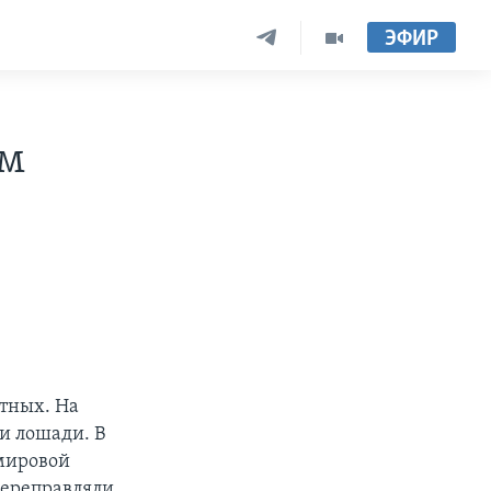
ЭФИР
ом
отных. На
и лошади. В
 мировой
переправляли