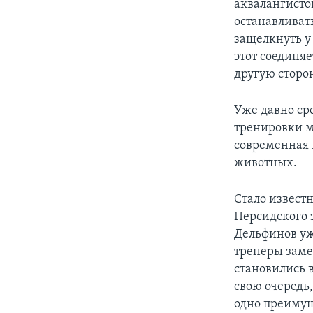
аквалангисто
останавливат
защелкнуть у
этот соединяе
другую сторон
Уже давно ср
тренировки мо
современная 
животных.
Стало извест
Персидского 
Дельфинов уж
тренеры заме
становились 
свою очередь,
одно преимуще