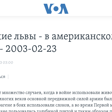
ие львы - в американск
 - 2003-02-23
03 03:00
ься
т множество случаев, когда в войне использовали жив
ногих веков основной передвижной силой армии был
агене в боях использовали слонов, а во время Первой
ане пользовались голубиной почтой и таким образом 