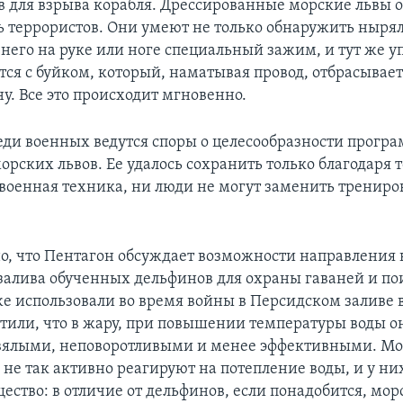
в для взрыва корабля. Дрессированные морские львы 
ь террористов. Они умеют не только обнаружить ныря
 него на руке или ноге специальный зажим, и тут же 
тся с буйком, который, наматывая провод, отбрасывает
у. Все это происходит мгновенно.
еди военных ведутся споры о целесообразности прогр
рских львов. Ее удалось сохранить только благодаря т
военная техника, ни люди не могут заменить тренир
но, что Пентагон обсуждает возможности направления 
залива обученных дельфинов для охраны гаваней и по
е использовали во время войны в Персидском заливе в 
тили, что в жару, при повышении температуры воды о
вялыми, неповоротливыми и менее эффективными. Мор
 не так активно реагируют на потепление воды, и у ни
ство: в отличие от дельфинов, если понадобится, морс