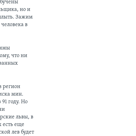
обучены
льщика, но и
уплыть. Зажим
 человека в
аммы
ому, что ни
ованных
в регион
иска мин.
91 году. Но
ни
ские львы, в
х есть еще
кой лев будет