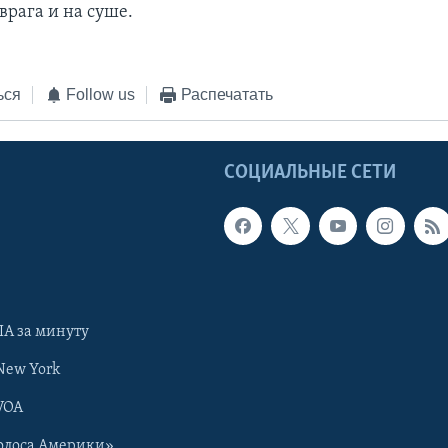
врага и на суше.
ься
Follow us
Распечатать
Ы
СОЦИАЛЬНЫЕ СЕТИ
А за минуту
New York
VOA
олоса Америки»