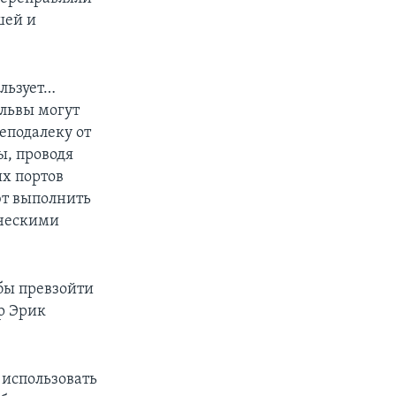
шей и
ользует…
 львы могут
еподалеку от
ы, проводя
их портов
ют выполнить
ическими
 бы превзойти
ар Эрик
 использовать