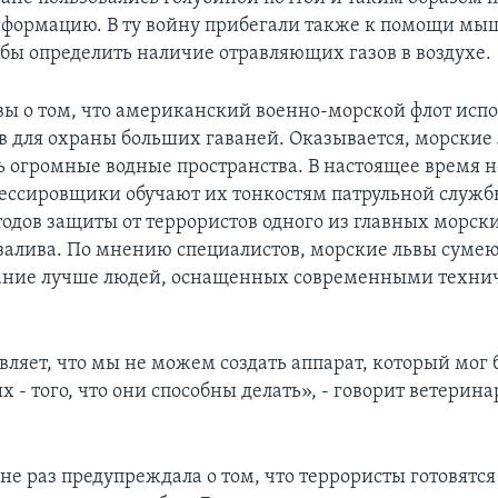
формацию. В ту войну прибегали также к помощи мы
обы определить наличие отравляющих газов в воздухе.
 вы о том, что американский военно-морской флот исп
в для охраны больших гаваней. Оказывается, морские
ь огромные водные пространства. В настоящее время н
ессировщики обучают их тонкостям патрульной служб
тодов защиты от террористов одного из главных морск
залива. По мнению специалистов, морские львы суме
дание лучше людей, оснащенных современными техн
вляет, что мы не можем создать аппарат, который мог
 - того, что они способны делать», - говорит ветерин
не раз предупреждала о том, что террористы готовятся