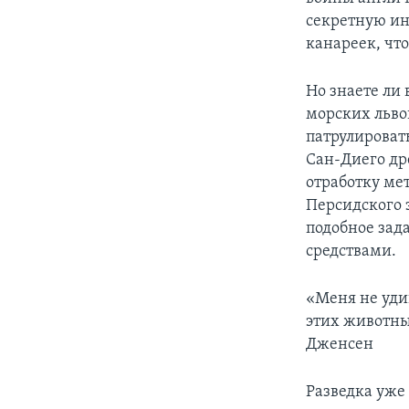
секретную ин
канареек, чт
Но знаете ли
морских льво
патрулироват
Сан-Диего др
отработку ме
Персидского 
подобное за
средствами.
«Меня не уди
этих животных
Дженсен
Разведка уже 