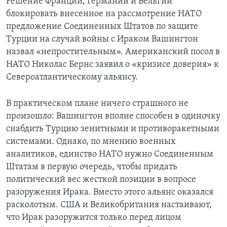
Решение Франции, Германии и Бельгии
блокировать внесенное на рассмотрение НАТО
Learning English
предложение Соединенных Штатов по защите
Турции на случай войны с Ираком Вашингтон
СОЦИАЛЬНЫЕ СЕТИ
назвал «непростительным». Американский посол в
НАТО Николас Бернс заявил о «кризисе доверия» к
Североатлантическому альянсу.
Языки
В практическом плане ничего страшного не
произошло: Вашингтон вполне способен в одиночку
снабдить Турцию зенитными и противоракетными
системами. Однако, по мнению военных
аналитиков, единство НАТО нужно Соединенным
Штатам в первую очередь, чтобы придать
политический вес жесткой позиции в вопросе
разоружения Ирака. Вместо этого альянс оказался
расколотым. США и Великобритания настаивают,
что Ирак разоружится только перед лицом