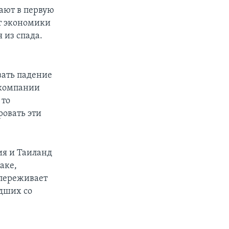
дают в первую
т экономики
 из спада.
вать падение
 компании
 то
овать эти
ия и Таиланд
аке,
 переживает
дших со