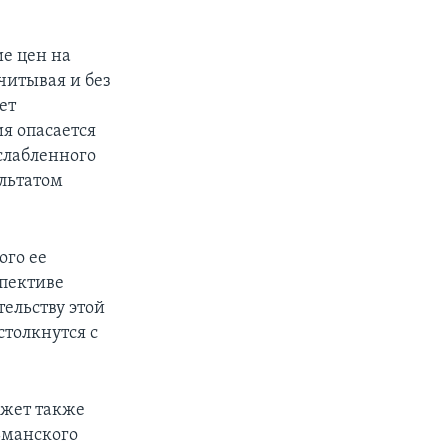
е цен на
читывая и без
ет
я опасается
слабленного
ультатом
ого ее
спективе
ельству этой
столкнутся с
ожет также
ьманского