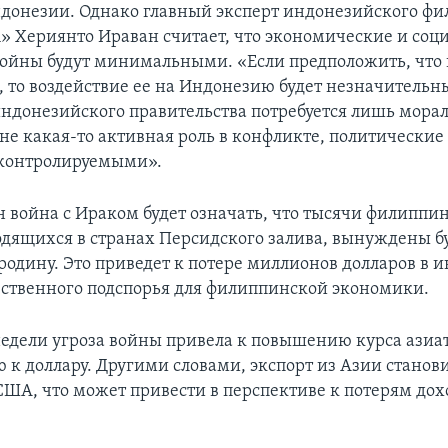
донезии. Однако главный эксперт индонезийского ф
ch» Хериянто Ираван считает, что экономические и со
войны будут минимальными. «Если предположить, что 
, то воздействие ее на Индонезию будет незначительны
т индонезийского правительства потребуется лишь мора
не какая-то активная роль в конфликте, политические
 контролируемыми».
 война с Ираком будет означать, что тысячи филиппи
одящихся в странах Персидского залива, вынуждены б
 родину. Это приведет к потере миллионов долларов в 
ественного подспорья для филиппинской экономики.
недели угроза войны привела к повышению курса азиа
 к доллару. Другими словами, экспорт из Азии станови
США, что может привести в перспективе к потерям дох