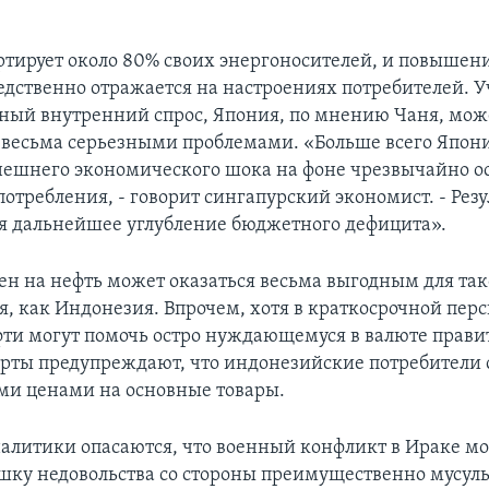
тирует около 80% своих энергоносителей, и повышени
едственно отражается на настроениях потребителей. У
нный внутренний спрос, Япония, по мнению Чаня, мож
с весьма серьезными проблемами. «Больше всего Япони
нешнего экономического шока на фоне чрезвычайно о
отребления, - говорит сингапурский экономист. - Рез
я дальнейшее углубление бюджетного дефицита».
цен на нефть может оказаться весьма выгодным для так
я, как Индонезия. Впрочем, хотя в краткосрочной пер
фти могут помочь остро нуждающемуся в валюте правит
ерты предупреждают, что индонезийские потребители 
ми ценами на основные товары.
алитики опасаются, что военный конфликт в Ираке м
шку недовольства со стороны преимущественно мусул