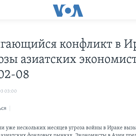
гающийся конфликт в И
озы азиатских экономист
02-08
03 03:00
ься
и уже нескольких месяцев угроза войны в Ираке выз
 азиатских фондовых рынках. Экономисты в Азии пре