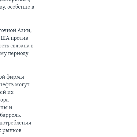
у, особенно в
точной Азии,
 США против
сть связана в
ому периоду
кой фирмы
 нефть могут
ей их
тора
ины и
 баррель.
 потребления
х рынков