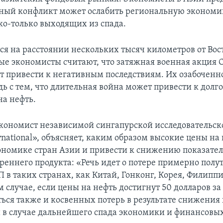
ный конфликт может ослабить региональную экономик
ько-только выходящих из спада.
ся на расстоянии нескольких тысяч километров от Вос
ые экономисты считают, что затяжная военная акция
т привести к негативным последствиям. Их озабоченно
дь с тем, что длительная война может привести к долг
на нефть.
экономист независимой сингапурской исследовательс
ernational», объясняет, каким образом высокие цены на
ономике стран Азии и привести к снижению показател
реннего продукта: «Речь идет о потере примерно полу
П в таких странах, как Китай, Гонконг, Корея, Филипп
м случае, если цены на нефть достигнут 50 долларов за
ься также и косвенных потерь в результате снижения
 в случае дальнейшего спада экономики и финансовы