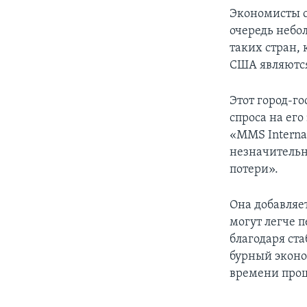
Экономисты с
очередь небо
таких стран, 
США являютс
Этот город-г
спроса на ег
«MMS Internat
незначительн
потери».
Она добавляе
могут легче 
благодаря ст
бурный эконо
времени прош