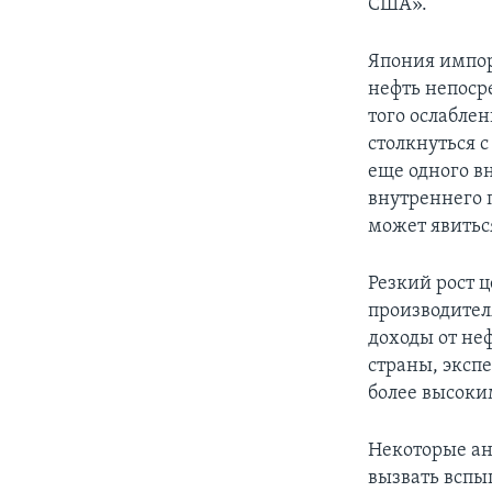
США».
Япония импор
нефть непоср
того ослабле
столкнуться 
еще одного в
внутреннего п
может явитьс
Резкий рост 
производител
доходы от не
страны, эксп
более высоки
Некоторые ан
вызвать вспы