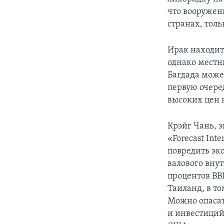
что вооружен
странах, тол
Ирак находит
однако местн
Багдада може
первую очере
высоких цен 
Крэйг Чань, 
«Forecast Int
повредить эк
валового внут
процентов ВВ
Таиланд, в то
Можно опасат
и инвестиций