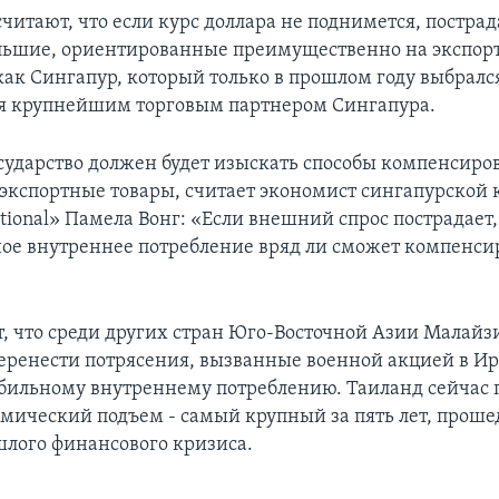
читают, что если курс доллара не поднимется, постра
льшие, ориентированные преимущественно на экспор
как Сингапур, который только в прошлом году выбрался
я крупнейшим торговым партнером Сингапура.
осударство должен будет изыскать способы компенсиро
о экспортные товары, считает экономист сингапурской
ional» Памела Вонг: «Если внешний спрос пострадает,
ое внутреннее потребление вряд ли сможет компенсир
т, что среди других стран Юго-Восточной Азии Малайз
перенести потрясения, вызванные военной акцией в Ир
абильному внутреннему потреблению. Таиланд сейчас
мический подъем - самый крупный за пять лет, проше
лого финансового кризиса.