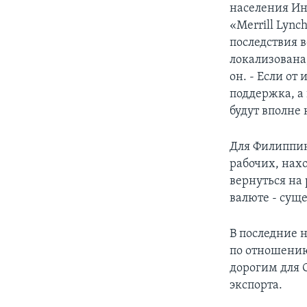
населения Ин
«Merrill Lyn
последствия 
локализована
он. - Если о
поддержка, а 
будут вполне
Для Филиппин
рабочих, нах
вернуться на
валюте - сущ
В последние 
по отношению
дорогим для 
экспорта.