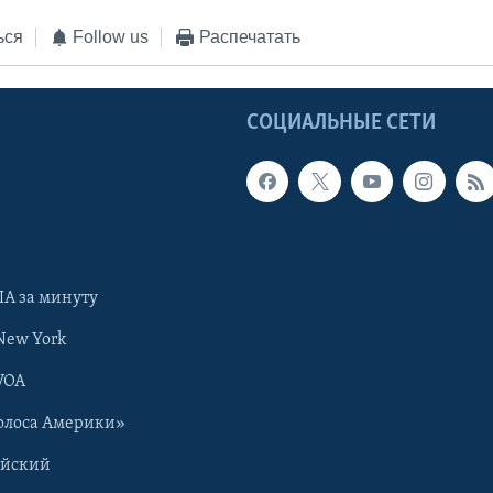
ься
Follow us
Распечатать
Ы
СОЦИАЛЬНЫЕ СЕТИ
А за минуту
New York
VOA
олоса Америки»
ийский