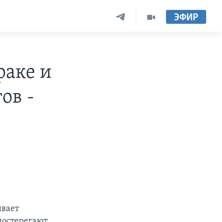
ЭФИР
раке и
ов -
ывает
достерегают,