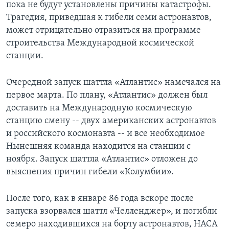
пока не будут установлены причины катастрофы.
Трагедия, приведшая к гибели семи астронавтов,
Learning English
может отрицательно отразиться на программе
строительства Международной космической
СОЦИАЛЬНЫЕ СЕТИ
станции.
Очередной запуск шаттла «Атлантис» намечался на
Языки
первое марта. По плану, «Атлантис» должен был
доставить на Международную космическую
станцию смену -- двух американских астронавтов
и российского космонавта -- и все необходимое
Нынешняя команда находится на станции с
ноября. Запуск шаттла «Атлантис» отложен до
выяснения причин гибели «Колумбии».
После того, как в январе 86 года вскоре после
запуска взорвался шаттл «Челленджер», и погибли
семеро находившихся на борту астронавтов, НАСА