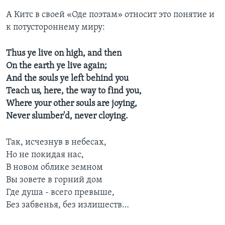
А Китс в своей «Оде поэтам» относит это понятие и
к потустороннему миру:
Thus ye live on high, and then
On the earth ye live again;
And the souls ye left behind you
Teach us, here, the way to find you,
Where your other souls are joying,
Never slumber'd, never cloying.
Так, исчезнув в небесах,
Но не покидая нас,
В новом облике земном
Вы зовете в горний дом
Где душа - всего превыше,
Без забвенья, без излишеств…