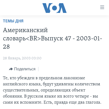
Линки
доступности
Перейти
ТЕМЫ ДНЯ
на
ГЛАВНОЕ
Американский
основной
ПРОГРАММЫ
контент
словарь<BR>Выпуск 47 - 2003-01-
ПРОЕКТЫ
Перейти
АМЕРИКА
28
к
ЭКСПЕРТИЗА
НОВОСТИ ЗА МИНУТУ
УЧИМ АНГЛИЙСКИЙ
основной
28 Январь, 2003 03:00
ИНТЕРВЬЮ
ИТОГИ
НАША АМЕРИКАНСКАЯ ИСТОРИЯ
навигации
Перейти
Поделиться
ФАКТЫ ПРОТИВ ФЕЙКОВ
ПОЧЕМУ ЭТО ВАЖНО?
А КАК В АМЕРИКЕ?
в
Те, кто убежден в предельном лаконизме
ЗА СВОБОДУ ПРЕССЫ
ДИСКУССИЯ VOA
АРТЕФАКТЫ
поиск
английского языка, будут удивлены количеством
УЧИМ АНГЛИЙСКИЙ
ДЕТАЛИ
АМЕРИКАНСКИЕ ГОРОДКИ
существительных, определяющих объект
ВИДЕО
обоняния. В русском языке их всего четыре - вы
НЬЮ-ЙОРК NEW YORK
ТЕСТЫ
сами их вспомните. Есть, правда еще два глагола.
ПОДПИСКА НА НОВОСТИ
АМЕРИКА. БОЛЬШОЕ ПУТЕШЕСТВИЕ