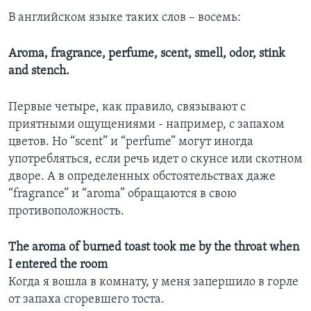
В английском языке таких слов – восемь:
Learning English
Aroma, fragrance, perfume, scent, smell, odor, stink
СОЦИАЛЬНЫЕ СЕТИ
and stench.
Первые четыре, как правило, связывают с
приятными ощущениями - например, с запахом
Языки
цветов. Но “scent” и “perfume” могут иногда
употребляться, если речь идет о скунсе или скотном
дворе. А в определенных обстоятельствах даже
“fragrance” и “aroma” обращаются в свою
противоположность.
The aroma of burned toast took me by the throat when
I entered the room
Когда я вошла в комнату, у меня запершило в горле
от запаха сгоревшего тоста.