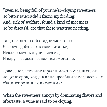
“Even so, being full of your ne’er-cloying sweetness,
To bitter sauces did I frame my feeding;
And, sick of welfare, found a kind of meetness
To be diseas’d, ere that there was true needing.
Так, полон тонкой сладостью твоею,
Я горечь добавлял в свое питанье,
Искал болезнь и упивался ею,
И вдруг всерьез познал недомоганье.
Довольно часто этот термин можно услышать от
дегустаторов, когда в вине преобладает сладость не
сбалансированная кислотами:
When the sweetness annoys by dominating flavors and
aftertaste, a wine is said to be cloying.