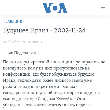
Линки
доступности
Перейти
ТЕМЫ ДНЯ
на
ГЛАВНОЕ
Будущее Ирака - 2002-11-24
основной
ПРОГРАММЫ
контент
24 Ноябрь, 2002 03:00
ПРОЕКТЫ
Перейти
АМЕРИКА
к
ЭКСПЕРТИЗА
Поделиться
НОВОСТИ ЗА МИНУТУ
УЧИМ АНГЛИЙСКИЙ
основной
ИНТЕРВЬЮ
ИТОГИ
НАША АМЕРИКАНСКАЯ ИСТОРИЯ
Пока лидеры иракской оппозиции препираются по
навигации
поводу того, кому из них присутствовать на
Перейти
ФАКТЫ ПРОТИВ ФЕЙКОВ
ПОЧЕМУ ЭТО ВАЖНО?
А КАК В АМЕРИКЕ?
конференции, где будет обсуждаться будущее
в
ЗА СВОБОДУ ПРЕССЫ
ДИСКУССИЯ VOA
АРТЕФАКТЫ
Ирака, технократы более низкого звена уже
поиск
работают над конкретными планами
УЧИМ АНГЛИЙСКИЙ
ДЕТАЛИ
АМЕРИКАНСКИЕ ГОРОДКИ
государственного устройства, которое придет на
ВИДЕО
НЬЮ-ЙОРК NEW YORK
ТЕСТЫ
смену диктатуре Саддама Хуссейна. Они
убеждены, что ждать этого осталось недолго.
ПОДПИСКА НА НОВОСТИ
АМЕРИКА. БОЛЬШОЕ ПУТЕШЕСТВИЕ