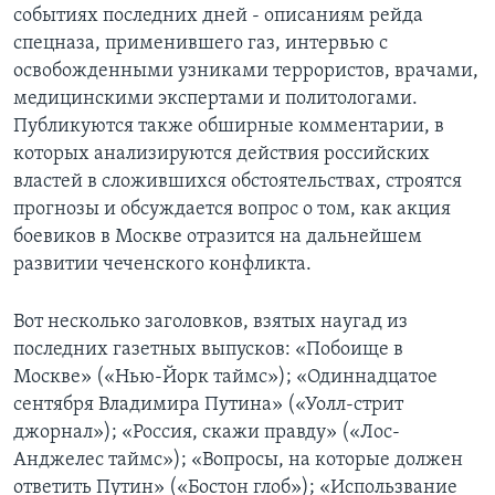
событиях последних дней - описаниям рейда
Learning English
спецназа, применившего газ, интервью с
освобожденными узниками террористов, врачами,
медицинскими экспертами и политологами.
СОЦИАЛЬНЫЕ СЕТИ
Публикуются также обширные комментарии, в
которых анализируются действия российских
властей в сложившихся обстоятельствах, строятся
Языки
прогнозы и обсуждается вопрос о том, как акция
боевиков в Москве отразится на дальнейшем
развитии чеченского конфликта.
Вот несколько заголовков, взятых наугад из
последних газетных выпусков: «Побоище в
Москве» («Нью-Йорк таймс»); «Одиннадцатое
сентября Владимира Путина» («Уолл-стрит
джорнал»); «Россия, скажи правду» («Лос-
Анджелес таймс»); «Вопросы, на которые должен
ответить Путин» («Бостон глоб»); «Использвание