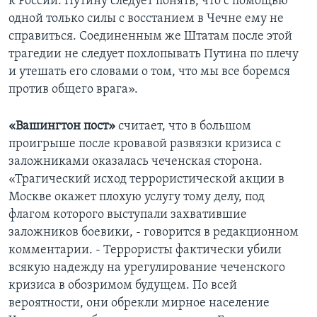
к России. Путину следует понять, что с помощью
одной только силы с восстанием в Чечне ему не
справиться. Соединенным же Штатам после этой
трагедии не следует похлопывать Путина по плечу
и утешать его словами о том, что мы все боремся
против общего врага».
«Вашингтон пост»
считает, что в большом
проигрыше после кровавой развязки кризиса с
заложниками оказалась чеченская сторона.
«Трагический исход террористической акции в
Москве окажет плохую услугу тому делу, под
флагом которого выступали захватившие
заложников боевики, - говорится в редакционном
комментарии. - Террористы фактически убили
всякую надежду на урегулирование чеченского
кризиса в обозримом будущем. По всей
вероятности, они обрекли мирное население