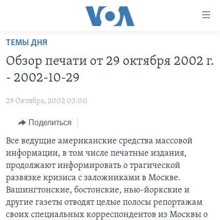
Линки
доступности
Перейти
ТЕМЫ ДНЯ
на
ГЛАВНОЕ
Обзор печати от 29 октября 2002 г.
основной
ПРОГРАММЫ
контент
- 2002-10-29
ПРОЕКТЫ
Перейти
АМЕРИКА
к
29 Октябрь, 2002 03:00
ЭКСПЕРТИЗА
НОВОСТИ ЗА МИНУТУ
УЧИМ АНГЛИЙСКИЙ
основной
Поделиться
ИНТЕРВЬЮ
ИТОГИ
НАША АМЕРИКАНСКАЯ ИСТОРИЯ
навигации
Перейти
ФАКТЫ ПРОТИВ ФЕЙКОВ
Все ведущие американские средства массовой
ПОЧЕМУ ЭТО ВАЖНО?
А КАК В АМЕРИКЕ?
в
информации, в том числе печатные издания,
ЗА СВОБОДУ ПРЕССЫ
ДИСКУССИЯ VOA
АРТЕФАКТЫ
поиск
продолжают информировать о трагической
УЧИМ АНГЛИЙСКИЙ
ДЕТАЛИ
АМЕРИКАНСКИЕ ГОРОДКИ
развязке кризиса с заложниками в Москве.
Вашингтонские, бостонские, нью-йоркские и
ВИДЕО
НЬЮ-ЙОРК NEW YORK
ТЕСТЫ
другие газеты отводят целые полосы репортажам
ПОДПИСКА НА НОВОСТИ
АМЕРИКА. БОЛЬШОЕ ПУТЕШЕСТВИЕ
своих специальных корреспондентов из Москвы о